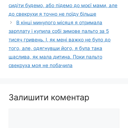
сидіти будемо, або підемо до моєї мами, але
до свекрухи я точно не поїду більше
В кінці минулого місяця я отримала
зарплату і купила собі зимове пальто за 5
тисяч гривень. І, як мені важко не було до
того, але, одягнувши його, я була така
щаслива, як мала дитина. Поки пальто
свекруха моя не побачила
Залишити коментар
Коментар