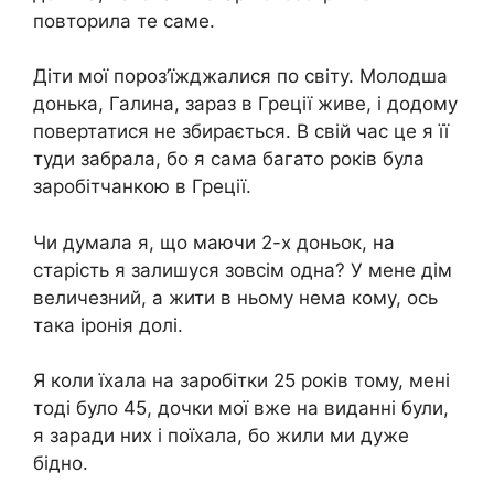
повторила те саме.
Діти мої пороз’їжджалися по світу. Молодша
донька, Галина, зараз в Греції живе, і додому
повертатися не збирається. В свій час це я її
туди забрала, бо я сама багато років була
заробітчанкою в Греції.
Чи думала я, що маючи 2-х доньок, на
старість я залишуся зовсім одна? У мене дім
величезний, а жити в ньому нема кому, ось
така іронія долі.
Я коли їхала на заробітки 25 років тому, мені
тоді було 45, дочки мої вже на виданні були,
я заради них і поїхала, бо жили ми дуже
бідно.