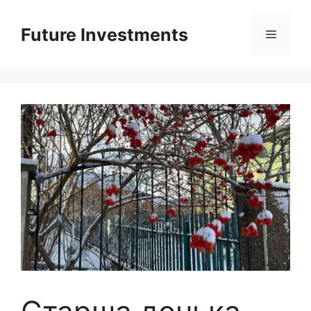
Перейти
до
Future Investments
Меню
вмісту