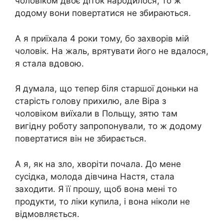
чоловіком двоє діток народилося, то ж
додому вони повертатися не збираються.
А я приїхала 4 роки тому, бо захворів мій
чоловік. На жаль, врятувати його не вдалося,
я стала вдовою.
Я думала, що тепер біля старшої доньки на
старість голову прихилю, але Віра з
чоловіком виїхали в Польщу, зятю там
вигідну роботу запропонували, то ж додому
повертатися він не збирається.
А я, як на зло, хворіти почала. До мене
сусідка, молода дівчина Настя, стала
заходити. Я її прошу, щоб вона мені то
продукти, то ліки купила, і вона ніколи не
відмовляється.