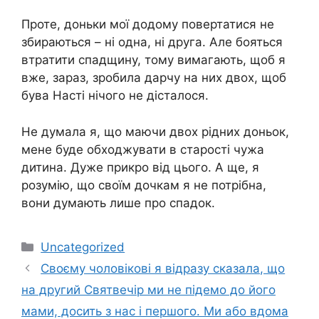
Проте, доньки мої додому повертатися не
збираються – ні одна, ні друга. Але бояться
втратити спадщину, тому вимагають, щоб я
вже, зараз, зробила дарчу на них двох, щоб
бува Насті нічого не дісталося.
Не думала я, що маючи двох рідних доньок,
мене буде обходжувати в старості чужа
дитина. Дуже прикро від цього. А ще, я
розумію, що своїм дочкам я не потрібна,
вони думають лише про спадок.
Категорії
Uncategorized
Своєму чоловікові я відразу сказала, що
на другий Святвечір ми не підемо до його
мами, досить з нас і першого. Ми або вдома