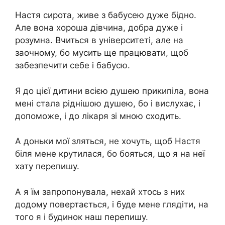
Настя сирота, живе з бабусею дуже бідно.
Але вона хороша дівчина, добра дуже і
розумна. Вчиться в університеті, але на
заочному, бо мусить ще працювати, щоб
забезпечити себе і бабусю.
Я до цієї дитини всією душею прикипіла, вона
мені стала ріднішою душею, бо і вислухає, і
допоможе, і до лікаря зі мною сходить.
А доньки мої зляться, не хочуть, щоб Настя
біля мене крутилася, бо бояться, що я на неї
хату перепишу.
А я їм запропонувала, нехай хтось з них
додому повертається, і буде мене глядіти, на
того я і будинок наш перепишу.