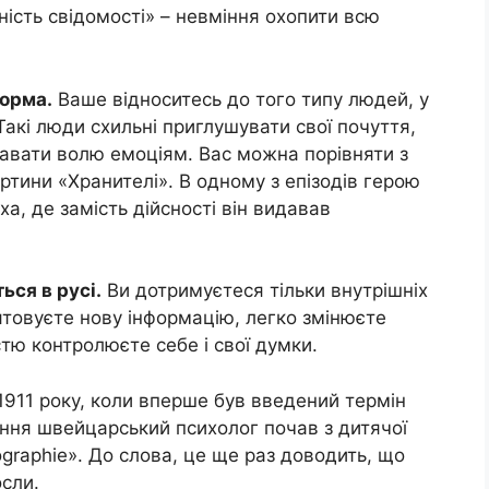
ність свідомості» – невміння охопити всю
форма.
Ваше відноситесь до того типу людей, у
акі люди схильні приглушувати свої почуття,
 давати волю емоціям. Вас можна порівняти з
ртини «Хранителі». В одному з епізодів герою
а, де замість дійсності він видавав
ься в русі.
Ви дотримуєтеся тільки внутрішніх
ятовуєте нову інформацію, легко змінюєте
тю контролюєте себе і свої думки.
 1911 року, коли вперше був введений термін
ення швейцарський психолог почав з дитячої
graphie». До слова, це ще раз доводить, що
осли.