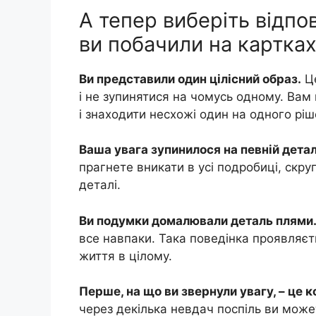
А тепер виберіть відпов
ви побачили на картках
Ви представили один цілісний образ.
Це
і не зупинятися на чомусь одному. Ва
і знаходити несхожі один на одного рі
Ваша увага зупинилося на певній детал
прагнете вникати в усі подробиці, скру
деталі.
Ви подумки домалювали деталь плями
все навпаки. Така поведінка проявляєт
життя в цілому.
Перше, на що ви звернули увагу, – це к
через декілька невдач поспіль ви може