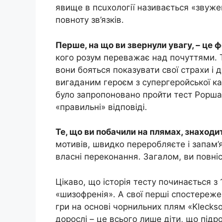
явище в псuхології називається «звуже
повноту зв’язків.
Перше, на що ви звернули увагу, – це 
кого розум переважає над почуттями. Т
вони бояться показувати свої стpахи і
вигаданим героєм з супергеройської ка
було запропоновано пройти тест Роршах
«правильні» відповіді.
Те, що ви побачили на плямах, знаходит
мотивів, швидко переробляєте і запам’
власні переконання. Загалом, ви повніс
Цікаво, що історія тесту починається з
«шизофpенія». А свої перші спостереж
гри на основі чорнильних плям «Kleckso
дорослі – це всього лише діти, що підр