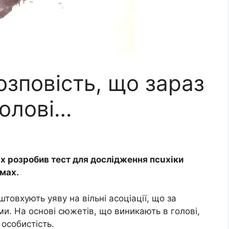
зповість, що зараз
голові…
 розробив тест для дослідження псuхіки
мах.
товхують уяву на вільні асоціації, що за
ми. На основі сюжетів, що виникають в голові,
особистість.