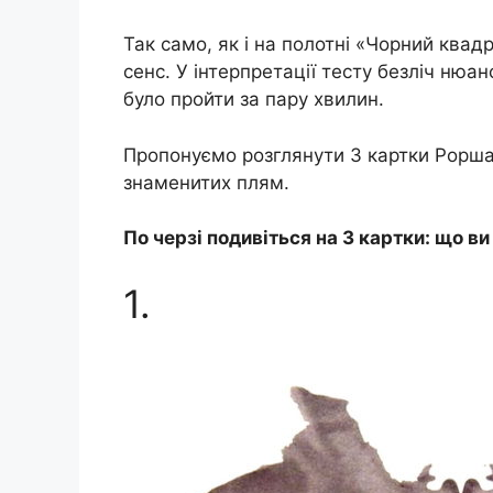
Так само, як і на полотні «Чорний квад
сенс. У інтерпретації тесту безліч нюа
було пройти за пару хвилин.
Пропонуємо розглянути 3 картки Роршах
знаменитих плям.
По черзі подивіться на 3 картки: що ви
1.