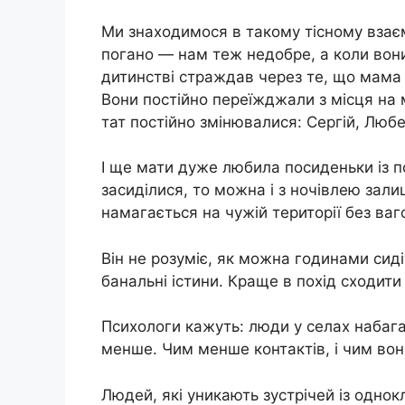
Ми знаходимося в такому тісному взаєм
погано — нам теж недобре, а коли вони
дитинстві страждав через те, що мама 
Вони постійно переїжджали з місця на м
тат постійно змінювалися: Сергій, Любе
І ще мати дуже любила посиденьки із п
засиділися, то можна і з ночівлею залиш
намагається на чужій території без ва
Він не розуміє, як можна годинами сид
банальні істини. Краще в похід сходити
Психологи кажуть: люди у селах набагат
менше. Чим менше контактів, і чим вон
Людей, які уникають зустрічей із одно