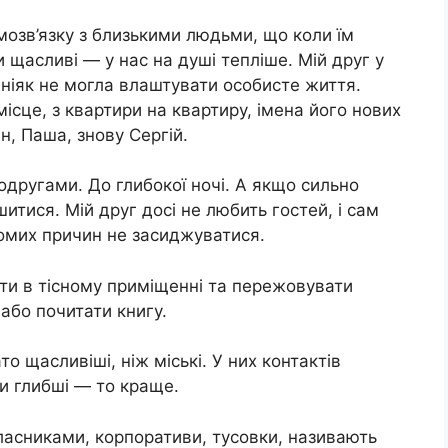
озв’язку з близькими людьми, що коли їм
 щасливі — у нас на душі тепліше. Мій друг у
ніяк не могла влаштувати особисте життя.
ісце, з квартири на квартиру, імена його нових
н, Паша, знову Сергій.
одругами. До глибокої ночі. А якщо сильно
итися. Мій друг досі не любить гостей, і сам
гомих причин не засиджуватися.
іти в тісному приміщенні та пережовувати
 або почитати книгу.
о щасливіші, ніж міські. У них контактів
и глибші — то краще.
класниками, корпоративи, тусовки, називають