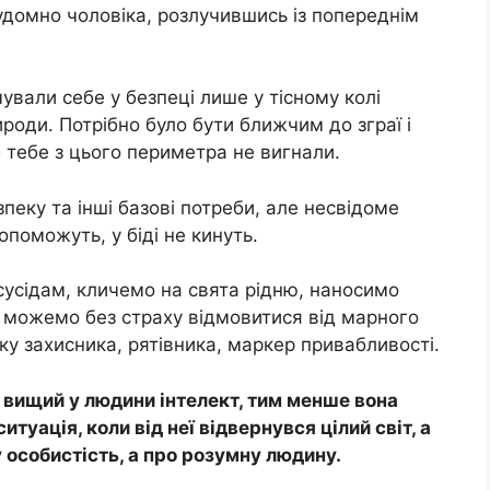
судомно чоловіка, розлучившись із попереднім
чували себе у безпеці лише у тісному колі
ироди. Потрібно було бути ближчим до зграї і
б тебе з цього периметра не вигнали.
пеку та інші базові потреби, але несвідоме
поможуть, у біді не кинуть.
сусідам, кличемо на свята рідню, наносимо
ків можемо без страху відмовитися від марного
ку захисника, рятівника, маркер привабливості.
м вищий у людини інтелект, тим менше вона
итуація, коли від неї відвернувся цілий світ, а
у особистість, а про розумну людину.