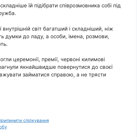
кладніше їй підібрати співрозмовника собі під
ружба.
 внутрішній світ багатший і складніший, ніж
ь думки до ладу, а особи, імена, розмови,
ть.
огли церемонії, премії, червоні килимові
прагнули якнайшвидше повернутися до своєї
довжувати займатися справою, а не трясти
припинити спілкування
обу