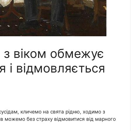
 з віком обмежує
я і відмовляється
сусідам, кличемо на свята рідню, ходимо з
оків можемо без страху відмовитися від марного