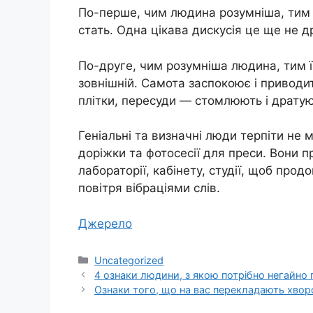
По-перше, чим людина розумніша, тим с
стать. Одна цікава дискусія це ще не д
По-друге, чим розумніша людина, тим її
зовнішній. Самота заспокоює і приводит
плітки, пересуди — стомлюють і дратую
Геніальні та визначні люди терпіти не м
доріжки та фотосесії для преси. Вони 
лабораторії, кабінету, студії, щоб про
повітря вібраціями слів.
Джерело
Категорії
Uncategorized
4 ознаки людини, з якою потрібно негайно 
Ознаки того, що на вас перекладають хвор