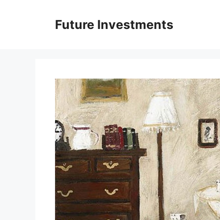
Перейти
до
Future Investments
вмісту