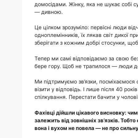
домосідами. Жінку, яка не шукає собі 
— дивною.
Це цілком зрозуміло: первісні люди від
одноплемінників, їх лякав світ дикої пр
зберігати з кожним добрі стосунки, що
Тепер ми самі відповідаємо за свою без
бере гору. Щоб не трапилося — люди до
Ми підтримуємо зв’язки, посміхаємося 
візити у відповідь. І лише після 40 ро
спілкування. Перестати бачити у чолові
Фахівці дійшли цікавого висновку: чи
залежить від зовнішніх зв’язків. Тобто с
вона і вухом не повела — не про сильн