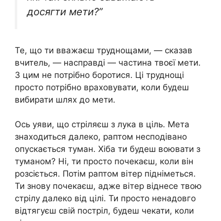
досягти мети?”
Те, що ти вважаєш труднощами, — сказав
вчитель, — насправді — частина твоєї мети.
З цим не потрібно боротися. Ці труднощі
просто потрібно враховувати, коли будеш
вибирати шлях до мети.
Ось уяви, що стріляєш з лука в ціль. Мета
знаходиться далеко, раптом несподівано
опускається туман. Хіба ти будеш воювати з
туманом? Ні, ти просто почекаєш, коли він
розсіється. Потім раптом вітер підніметься.
Ти знову почекаєш, адже вітер віднесе твою
стрілу далеко від цілі. Ти просто ненадовго
відтягуєш свій постріл, будеш чекати, коли