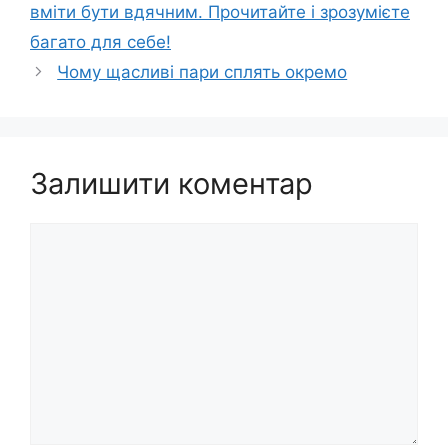
вміти бути вдячним. Прочитайте і зрозумієте
багато для себе!
Чому щасливі пари сплять окремо
Залишити коментар
Коментар