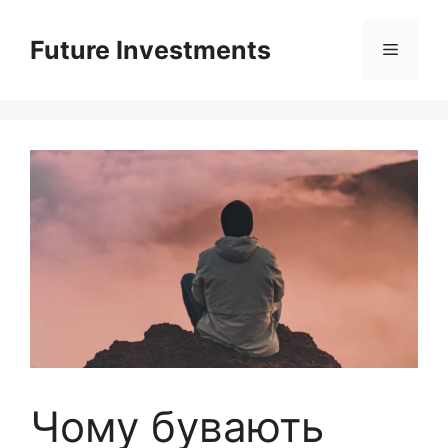
Перейти
до
Future Investments
Меню
вмісту
Чому бувають