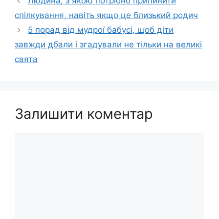
Людина, з якою потрібно припинити
спілкування, навіть якщо це близький родич
5 порад від мудрої бабусі, щоб діти
завжди дбали і згадували не тільки на великі
свята
Залишити коментар
Коментар