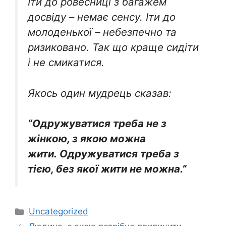
Іти до ровесниці з багажем
досвіду – немає сенсу. Іти до
молоденької – небезпечно та
ризиковано. Так що краще сидіти
і не смикатися.
Якось один мудрець сказав:
“Одружуватися треба не з
жінкою, з якою можна
жити. Одружуватися треба з
тією, без якої жити не можна.”
Категорії
Uncategorized