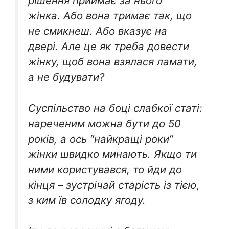
рішення приймає за нього
жінка. Або вона тримає так, що
не смикнеш. Або вказує на
двері. Але це як треба довести
жінку, щоб вона взялася ламати,
а не будувати?
Суспільство на боці слабкої статі:
нареченим можна бути до 50
років, а ось “найкращі роки”
жінки швидко минають. Якщо ти
ними користувався, то йди до
кінця – зустрічай старість із тією,
з ким їв солодку ягоду.