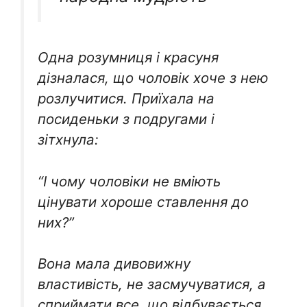
Одна розумниця і красуня
дізналася, що чоловік хоче з нею
розлучитися. Приїхала на
посиденьки з подругами і
зітхнула:
“І чому чоловіки не вміють
цінувати хороше ставлення до
них?”
Вона мала дивовижну
властивість, не засмучуватися, а
сприймати все, що відбувається,