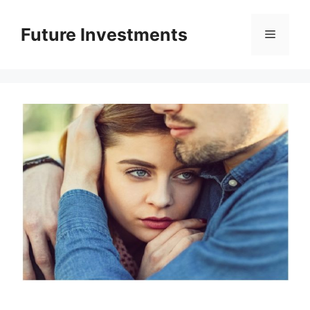
Перейти
до
Future Investments
Меню
вмісту