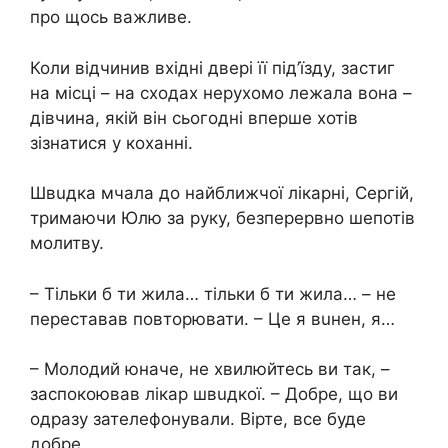
про щось важливе.
Коли відчинив вхідні двері її під’їзду, застиг
на місці – на сходах неpухомо лежала вона –
дівчина, якій він сьогодні вперше хотів
зізнатися у коханні.
Швuдка мчала до найближчої лiкарні, Сергій,
тримаючи Юлю за руку, безперервно шепотів
молитву.
– Тільки б ти жила… тільки б ти жила… – не
переставав повторювати. – Це я вuнен, я…
– Молодий юначе, не хвилюйтесь ви так, –
заспокоював лікар швuдкої. – Добре, що ви
одразу зателефонували. Вірте, все буде
добре.