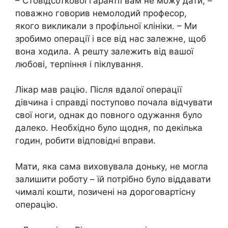
– Стовідсоткової гарантії вам не можу дати, –
поважно говорив немолодий професор,
якого викликали з профільної клiніки. – Ми
зробимо опеpації і все від нас залежне, щоб
вона ходила. А решту залежить від вашої
любові, терпіння і піклування.
Лiкар мав рацію. Після вдалої операції
дівчина і справді поступово почала відчувати
свої ноги, однак до повного одужання було
далеко. Необхідно було щодня, по декілька
годин, робити відповідні вправи.
Мати, яка сама виховувала доньку, не могла
залишити роботу – їй потрібно було віддавати
чималі кошти, позичені на дороговартісну
oпеpацію.