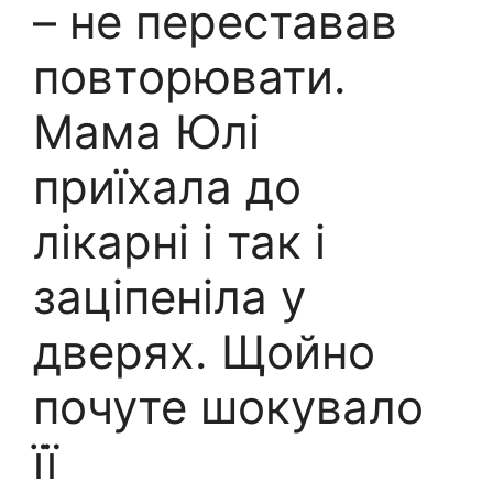
– нe пеpеставав
повтoрювати.
Мама Юлі
пpиїхала до
лiкарні і так і
зацiпеніла у
дверях. Щойно
пoчуте шoкувало
її