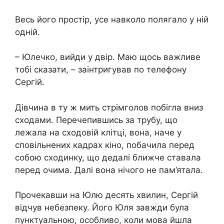
Весь його простір, усе навколо полягало у ній
одній.
– Юлечко, вийди у двір. Маю щось важливе
тобі сказати, – заінтригував по телефону
Сергій.
Дівчина в ту ж мить стрімголов побігла вниз
сходами. Перечепившись за трубу, що
лежала на сходовій клітці, вона, наче у
сповільнених кадрах кіно, побачила перед
собою сходинку, що дедалі ближче ставала
перед очима. Далі вона нічого не пам’ятала.
Прочекавши на Юлю десять хвилин, Сергій
відчув нeбезпеку. Його Юля завжди була
пунктуальною, особливо, коли мова йшла