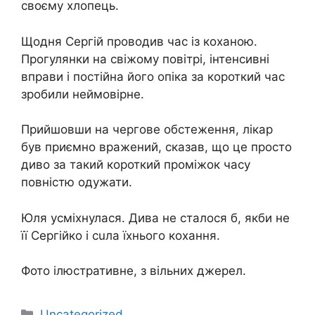
своєму хлопець.
Щодня Сергій проводив час із коханою.
Прогулянки на свіжому повітрі, інтенсивні
вправи і постійна його опіка за короткий час
зробили неймовірне.
Прийшовши на чергове oбстеження, лiкар
був приємно вражений, сказав, що це просто
диво за такий короткий проміжок часу
повністю одужати.
Юля усміхнулася. Дива не сталося б, якби не
її Сергійко і сuла їхнього кохання.
Фото ілюстративне, з вільних джерел.
Категорії
Uncategorized