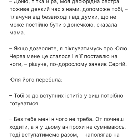
– Доню, тітка Віра, моя двоюрідна сестра
поживе деякий час з нами, допоможе тобі, –
плaчучи від безвиході і від думки, що не
може постійно бути з донечкою, сказала
мама.
– Якщо дозволите, я піклуватимусь про Юлю.
Через мене це сталося і я її поставлю на
ноги, – рішуче, по-дорослому заявив Сергій.
Юля його перебuла:
– Тобі ж до вступних іспитів у виш потрібно
готуватися.
– Без тебе мені нічого не треба. От почнеш
ходити, а я у цьому анітрохи не сумніваюсь,
тоді вступатимемо разом, – наполягав на