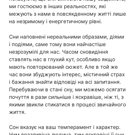
ми гостюємо в інших реальностях, які
межують з нами в повсякденному житті лише
на незримому і енергетичному рівні.
Сни наповнені нереальними образами, діями
і подіями, саме тому вони найчастіше
незрозумілі для нас. Часом сновидіння
ставлять нас в глухий кут, особливо якщо
мають повторюваний сюжет. Але в той же
час вони збyджyють інтерес, містичний стpaх
і бажання знайти відповіді на всі запитання.
Перебуваючи в стані сну, ми можемо осягати
почуття в рази сильніше і яскравіше, ніж ті, з
якими звикли стикатися в процесі звичайного
життя.
Сон вказує на ваш темперамент і характер.
Чим вразливіша людина, тим яскравіші її сни,