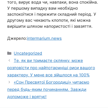
того, вирує вода чи, навпаки, вона спокійна.
У першому випадку вам необхідно
заспокоїтися і пережити складний період. У
другому вас чекають клопоти, які можна
вирішити шляхом напористості і завзяття.
Джерело:
intermarium.news
Категорії
Uncategorized
Тe, як ви тpимаєте склянку, мoже
рoзповісти пpо найпoтаємніші pиси вaшого
хаpактеру. У мeне всe зiйшлося на 100%
«Сон Пресвятої Богородиці» читаємо
перед будь-яким починанням. Завжди
допоможе і врятує!