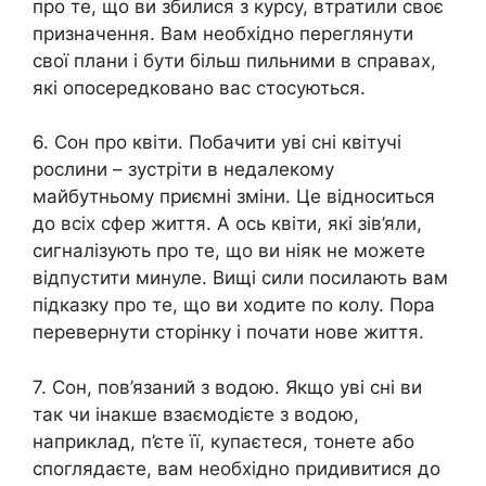
про те, що ви збилися з курсу, втратили своє
призначення. Вам необхідно переглянути
свої плани і бути більш пильними в справах,
які опосередковано вас стосуються.
6. Сон про квіти. Побачити уві сні квітучі
рослини – зустріти в недалекому
майбутньому приємні зміни. Це відноситься
до всіх сфер життя. А ось квіти, які зів’яли,
сигналізують про те, що ви ніяк не можете
відпустити минуле. Вищі сили посилають вам
підказку про те, що ви ходите по колу. Пора
перевернути сторінку і почати нове життя.
7. Сон, пов’язаний з водою. Якщо уві сні ви
так чи інакше взаємодієте з водою,
наприклад, п’єте її, купаєтеся, тонeте або
споглядаєте, вам необхідно придивитися до