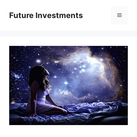
Перейти
до
Future Investments
Меню
вмісту