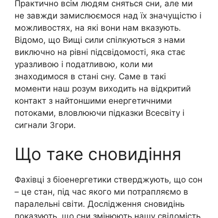
Практично всім людям сняться сни, але ми
не завжди замислюємося над їх значущістю і
можливостях, на які вони нам вказують.
Відомо, що Вищі сили спілкуються з нами
виключно на рівні підсвідомості, яка стає
урaзливою і податливою, коли ми
знаходимося в стані сну. Саме в такі
моменти наш розум виходить на відкритий
контакт з найтоншими енергетичними
потоками, вловлюючи підказки Всесвіту і
сигнали Згори.
Що таке сновидіння
Фахівці з біоенергетики стверджують, що сон
– це стан, під час якого ми потрапляємо в
паралельні світи. Дослідження сновидінь
показують, що сни змінюють нашу свідомість,