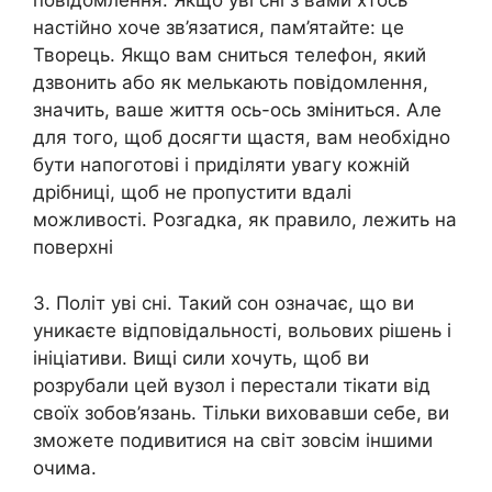
повідомлення. Якщо уві сні з вами хтось
настійно хоче зв’язатися, пам’ятайте: це
Творець. Якщо вам сниться телефон, який
дзвонить або як мелькають повідомлення,
значить, ваше життя ось-ось зміниться. Але
для того, щоб досягти щастя, вам необхідно
бути напоготові і приділяти увагу кожній
дрібниці, щоб не пропустити вдалі
можливості. Розгадка, як правило, лежить на
поверхні
3. Політ уві сні. Такий сон означає, що ви
уникаєте відповідальності, вольових рішень і
ініціативи. Вищі сили хочуть, щоб ви
розрубали цей вузол і перестали тікати від
своїх зобов’язань. Тільки виховавши себе, ви
зможете подивитися на світ зовсім іншими
очима.