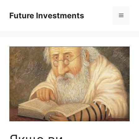
Перейти
до
Future Investments
Меню
вмісту