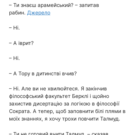
– Ти знаєш арамейський? – запитав
рабин.
Джерело
– Ні.
– А іврит?
– Ні.
– А Тору в дитинстві вчив?
– Ні. Але ви не хвилюйтеся. Я закінчив
філософський факультет Берклі і щойно
захистив дисертацію за логікою в філософії
Сократа. А тепер, щоб заповнити білі плями в
моїх знаннях, я хочу трохи повчити Талмуд.
– Ти не готовий вчити Талмуд, – сказав