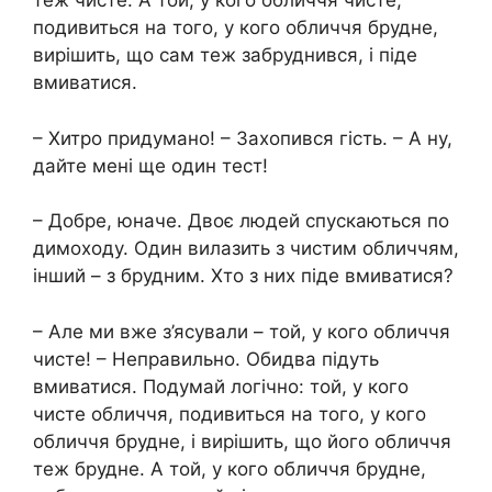
теж чисте. А той, у кого обличчя чисте,
подивиться на того, у кого обличчя брудне,
вирішить, що сам теж забруднився, і піде
вмиватися.
– Хитро придумано! – Захопився гість. – А ну,
дайте мені ще один тест!
– Добре, юначе. Двоє людей спускаються по
димоходу. Один вилазить з чистим обличчям,
інший – з брудним. Хто з них піде вмиватися?
– Але ми вже з’ясували – той, у кого обличчя
чисте! – Неправильно. Обидва підуть
вмиватися. Подумай логічно: той, у кого
чисте обличчя, подивиться на того, у кого
обличчя брудне, і вирішить, що його обличчя
теж брудне. А той, у кого обличчя брудне,