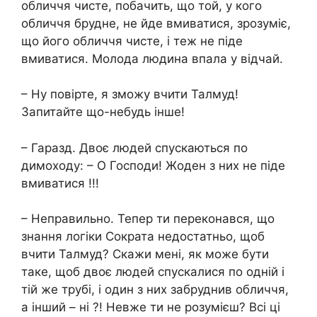
обличчя чисте, побачить, що той, у кого
обличчя брудне, не йде вмиватися, зрозуміє,
що його обличчя чисте, і теж не піде
вмиватися. Молода людина впала у відчай.
– Ну повірте, я зможу вчити Талмуд!
Запитайте що-небудь інше!
– Гаразд. Двоє людей спускаються по
димоходу: – О Господи! Жоден з них не піде
вмиватися !!!
– Неправильно. Тепер ти переконався, що
знання логіки Сократа недостатньо, щоб
вчити Талмуд? Скажи мені, як може бути
таке, щоб двоє людей спускалися по одній і
тій же трубі, і один з них забруднив обличчя,
а інший – ні ?! Невже ти не розумієш? Всі ці