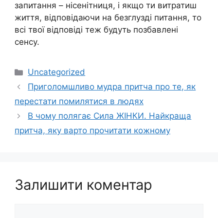
запитання – нісенітниця, і якщо ти витратиш
життя, відповідаючи на безглузді питання, то
всі твої відповіді теж будуть позбавлені
сенсу.
Категорії
Uncategorized
Приголомшливо мудра притча про те, як
перестати помилятися в людях
В чому полягає Сила ЖІНКИ. Найкраща
притча, яку варто прочитати кожному
Залишити коментар
Коментар