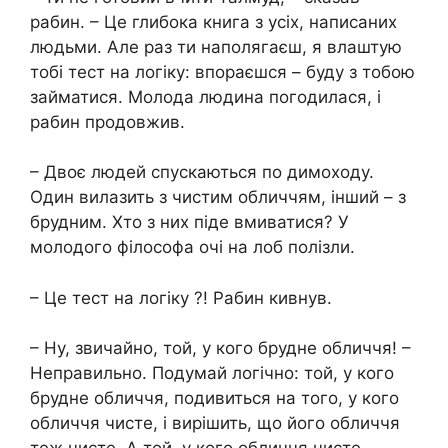
рабин. – Це глибока книга з усіх, написаних
людьми. Але раз ти наполягаєш, я влаштую
тобі тест на логіку: впораєшся – буду з тобою
займатися. Молода людина погодилася, і
рабин продовжив.
– Двоє людей спускаються по димоходу.
Один вилазить з чистим обличчям, інший – з
брудним. Хто з них піде вмиватися? У
молодого філософа очі на лоб полізли.
– Це тест на логіку ?! Рабин кивнув.
– Ну, звичайно, той, у кого брудне обличчя! –
Неправильно. Подумай логічно: той, у кого
брудне обличчя, подивиться на того, у кого
обличчя чисте, і вирішить, що його обличчя