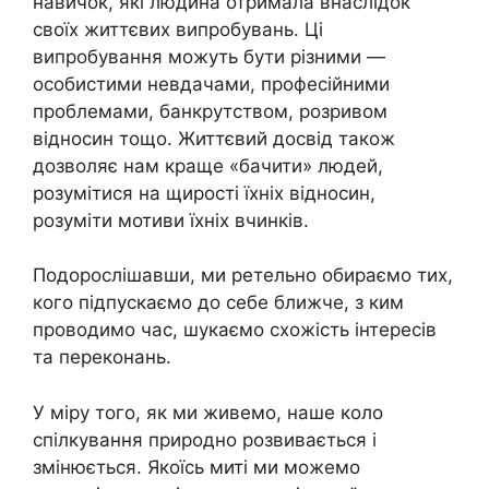
навичок, які людина отримала внаслідок
своїх життєвих випробувань. Ці
випробування можуть бути різними —
особистими невдачами, професійними
проблемами, банкрутством, розривом
відносин тощо. Життєвий досвід також
дозволяє нам краще «бачити» людей,
розумітися на щирості їхніх відносин,
розуміти мотиви їхніх вчинків.
Подорослішавши, ми ретельно обираємо тих,
кого підпускаємо до себе ближче, з ким
проводимо час, шукаємо схожість інтересів
та переконань.
У міру того, як ми живемо, наше коло
спілкування природно розвивається і
змінюється. Якоїсь миті ми можемо