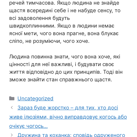
речей тимчасова. Якщо людина не знайде
щастя всередині себе і не набуде сенсу, то
всі задоволення будуть
швидкоплинними. Якщо в людини немає
ясної мети, чого вона прагне, вона блукає
сліпо, не розуміючи, чого хоче.
Людина повинна знати, чого вона хоче, які
цінності для неї важливі, і будувати своє
життя відповідно до цих принципів. Тоді він
зможе знайти стан справжнього щастя.
Категорії
Uncategorized
Зараз буде жорстко – для тих, хто досі
живе ілюзіями, вічно виправдовує когось або
очікує чогось…
Дружина та коханка: сповідь одруженого