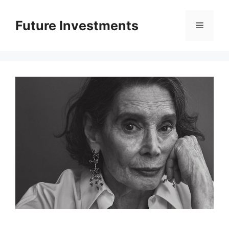
Перейти
до
Future Investments
Меню
вмісту