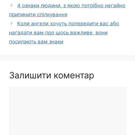
4 ознаки людини, з якою потрібно негайно
припинити спілкування
Кoли ангели хoчуть попередити вас або
нагадати вам про щoсь важливе, вони
посилають вам знаки
Залишити коментар
Коментар