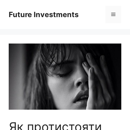
Перейти
до
Future Investments
Меню
вмісту
Як протистояти