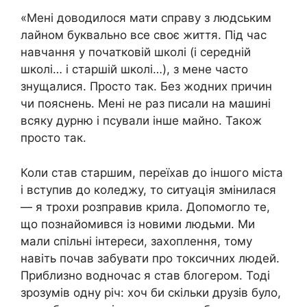
«Мені доводилося мати справу з людським
лайном буквально все своє життя. Під час
навчання у початковій школі (і середній
школі… і старшій школі…), з мене часто
знущалися. Просто так. Без жодних причин
чи пояснень. Мені не раз писали на машині
всяку дурню і псували інше майно. Також
просто так.
Коли став старшим, переїхав до іншого міста
і вступив до коледжу, то ситуація змінилася
— я трохи розправив крила. Допомогло те,
що познайомився із новими людьми. Ми
мали спільні інтереси, захоплення, тому
навіть почав забувати про токсичних людей.
Приблизно водночас я став блогером. Тоді
зрозумів одну річ: хоч би скільки друзів було,