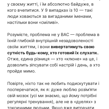
у своєму житті, і їм абсолютно байдуже, в
кого вчепитися. У 9 випадках із 10 — такі
люди ховаються за вигаданими іменами,
настільки вони «сміливі».
Розумієте, проблема не у ВАС — проблема в
їхній глибокій внутрішній незадоволеності
своїм життям, і вони
вивертатимуть свою
сутність будь-кому, хто готовий їх слухати.
.
Отже, єдина різниця — хто «клюне» на це, і
дозволить зіпсувати собі настрій і день, а хто
пройде мимо.
Повірте, ніхто так не любить подискутувати і
посперечатися, як я: дуже люблю розім’яти
свій мозок (усі ми знаємо, що йому потрібні
регулярні тренування), але не в «дуелях» з
токсичними людьми. Якщо вже витрачати