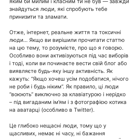
яким би милим і класним ти не був — завжди
знайдуться люди, які спробують тебе
принизити та зламати.
Отже, інтернет, реальне життя та токсичні
люди… Якщо ви вирішили прочитати статтю
на цю тему, то розумієте, про що я говорю.
Особливо вони активізуються під час виборів
і тоді, коли ви починаєте вести свій блог або
виявляєте будь-яку іншу активність. Як
кажуть: “Якщо хочеш усім подобатися, нічого
не роби і будь ніким”. Як правило, ці люди
“воюють” виключно за клавіатурою і нерідко
– під вигаданим ім’ям і з фотографією котика
на аватарці (особливо в Twitter).
Це глибоко нещасні люди, тому що у
щасливих, немає ні часу, ні бажання