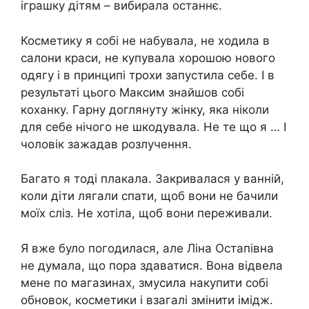
іграшку дітям – вибирала останнє.
Косметику я собі не набувала, не ходила в
салони краси, не купувала хорошою нового
одягу і в принципі трохи запустила себе. І в
результаті цього Максим знайшов собі
коханку. Гарну доглянуту жінку, яка ніколи
для себе нічого не шкодувала. Не те що я … І
чоловік зажадав розлучення.
Багато я тоді плакала. Закривалася у ванній,
коли діти лягали спати, щоб вони не бачили
моїх сліз. Не хотіла, щоб вони переживали.
Я вже було погодилася, але Ліна Остапівна
не думала, що пора здаватися. Вона відвела
мене по магазинах, змусила накупити собі
обновок, косметики і взагалі змінити імідж.