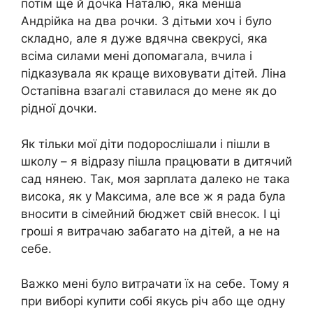
потім ще й дочка Наталю, яка менша
Андрійка на два рочки. З дітьми хоч і було
складно, але я дуже вдячна свекрусі, яка
всіма силами мені допомагала, вчила і
підказувала як краще виховувати дітей. Ліна
Остапівна взагалі ставилася до мене як до
рідної дочки.
Як тільки мої діти подорослішали і пішли в
школу – я відразу пішла працювати в дитячий
сад нянею. Так, моя зарплата далеко не така
висока, як у Максима, але все ж я рада була
вносити в сімейний бюджет свій внесок. І ці
гроші я витрачаю забагато на дітей, а не на
себе.
Важко мені було витрачати їх на себе. Тому я
при виборі купити собі якусь річ або ще одну