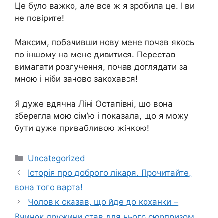
Це було важко, але все ж я зробила це. І ви
не повірите!
Максим, побачивши нову мене почав якось
по іншому на мене дивитися. Перестав
вимагати розлучення, почав доглядати за
мною і ніби заново закохався!
Я дуже вдячна Ліні Остапівні, що вона
зберегла мою сім’ю і показала, що я можу
бути дуже привабливою жінкою!
Категорії
Uncategorized
Історія про доброго лікаря. Прочитайте,
вона того варта!
Чоловік сказав, що йде до коханки –
Вчинок дружини став для нього сюрпризом