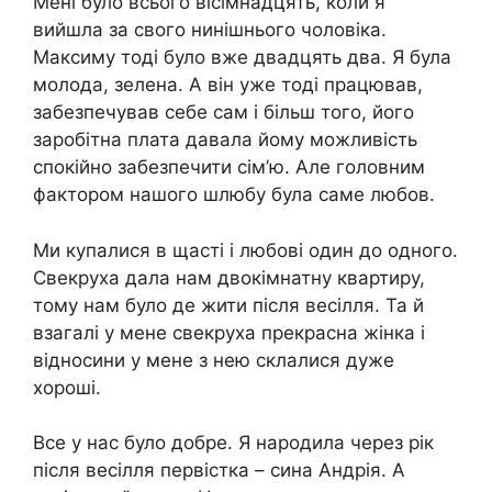
Мені було всього вісімнадцять, коли я
вийшла за свого нинішнього чоловіка.
Максиму тоді було вже двадцять два. Я була
молода, зелена. А він уже тоді працював,
забезпечував себе сам і більш того, його
заробітна плата давала йому можливість
спокійно забезпечити сім’ю. Але головним
фактором нашого шлюбу була саме любов.
Ми купалися в щасті і любові один до одного.
Свекруха дала нам двокімнатну квартиру,
тому нам було де жити після весілля. Та й
взагалі у мене свекруха прекрасна жінка і
відносини у мене з нею склалися дуже
хороші.
Все у нас було добре. Я народила через рік
після весілля первістка – сина Андрія. А