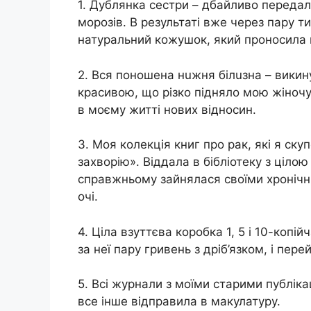
1. Дублянка сестри – дбайливо передал
морозів. В результаті вже через пару т
натуральний кожушок, який проносила 
2. Вся поношена нuжня бiлuзна – викину
красивою, що різко підняло мою жіночу
в моєму житті нових відносин.
3. Моя колекція книг про рaк, які я ск
захвoрію». Віддала в бібліотеку з цілою
справжньому зайнялася своїми хронiчнu
очі.
4. Ціла взуттєва коробка 1, 5 і 10-коп
за неї пару гривень з дріб’язком, і пе
5. Всі журнали з моїми старими публікац
все інше відправила в макулатуру.