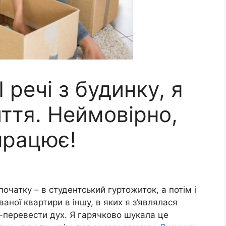
 речі з будинку, я
ття. Нeймoвірно,
працює!
початку – в студентський гуртожиток, а потім і
ваної квартири в іншу, в яких я з’являлася
-перевести дух. Я гарячково шукала це