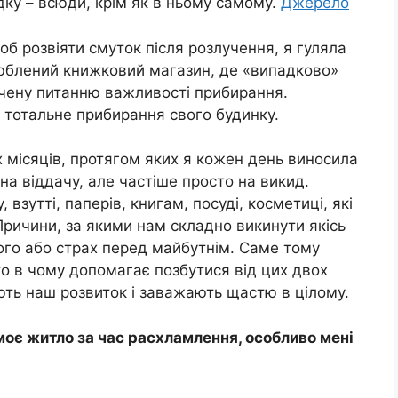
дку – всюди, крім як в ньому самому.
Джерело
об розвіяти смуток після розлучення, я гуляла
улюблений книжковий магазин, де «випадково»
ячену питанню важливості прибирання.
 тотальне прибирання свого будинку.
 місяців, протягом яких я кожен день виносила
 на віддачу, але частіше просто на викид.
 взутті, паперів, книгам, посуді, косметиці, які
ричини, за якими нам складно викинути якісь
лого або страх перед майбутнім. Саме тому
о в чому допомагає позбутися від цих двох
ють наш розвиток і заважають щастю в цілому.
моє житло за час расхламлення, особливо мені