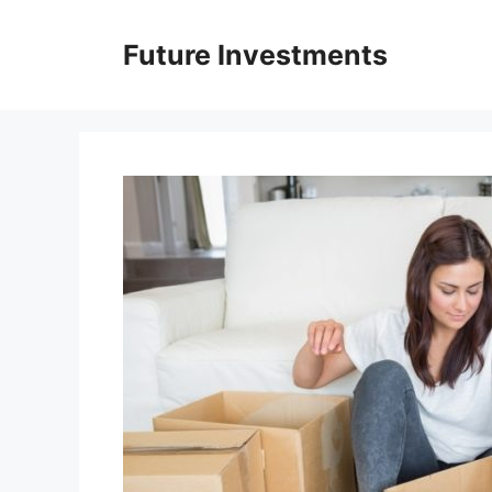
Перейти
до
Future Investments
вмісту