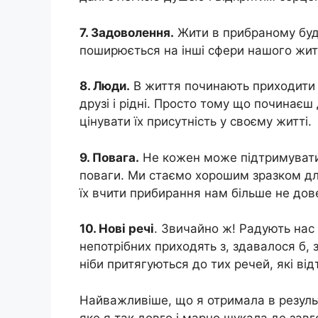
7. Задоволення.
Жити в прибраному буди
поширюється на інші сфери нашого жит
8. Люди.
В життя починають приходити н
друзі і рідні. Просто тому що починає
цінувати їх присутність у своєму житті.
9. Повага.
Не кожен може підтримувати 
поваги. Ми стаємо хорошим зразком для
їх вчити прибирання нам більше не дов
10. Нові речі
. Звичайно ж! Радують нас 
непотрібних приходять з, здавалося б, 
ніби притягуються до тих речей, які ві
Найважливіше, що я отримала в результ
яке я так довго і марно шукала де завг