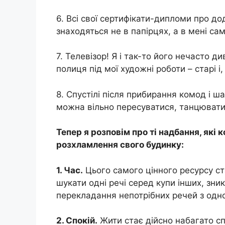
6. Всі свої сертифікати-дипломи про д
знаходяться не в папірцях, а в мені сам
7. Телевізор! Я і так-то його нечасто д
полиця під мої художні роботи – старі і,
8. Спустілі після прибирання комод і ш
можна вільно пересуватися, танцювати,
Тепер я розповім про ті надбання, які
розхламлення свого будинку:
1. Час.
Цього самого цінного ресурсу ст
шукати одні речі серед купи інших, зни
перекладання непотрібних речей з одно
2. Спокій.
Жити стає дійсно набагато сп