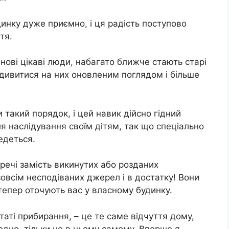
нку дуже приємно, і ця радість поступово
тя.
ові цікаві люди, набагато ближче стають старі
ш дивитися на них оновленим поглядом і більше
такий порядок, і цей навик дійсно гідний
 наслідування своїм дітям, так що спеціально
едеться.
речі замість викинутих або розданих
зовсім несподіваних джерел і в достатку! Вони
дтепер оточують вас у власному будинку.
аті прибирання, – це те саме відчуття дому,
одно, тільки не в ньому самому. Вперше я