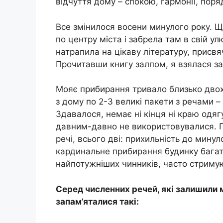
відчуття дому – спокою, гармонії, поря
Все змінилося восени минулого року. Щ
по центру міста і забрела там в свій 
натрапила на цікаву літературу, присв
Прочитавши книгу залпом, я взялася за
Мояє прибирання тривало близько двох
з дому по 2-3 великі пакети з речами –
Здавалося, немає ні кінця ні краю одягу,
давним-давно не використовувалися. П
речі, всього дві: прихильність до мину
кардинальне прибирання будинку багат
найпотужніших чинників, часто стриму
Серед численних речей, які залишили 
запам’яталися такі: