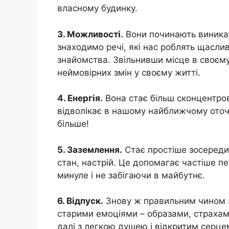
власному будинку.
3. Можливості.
Вони починають виникат
знаходимо речі, які нас роблять щаслив
знайомства. Звільнивши місце в своєм
неймовірних змін у своєму житті.
4. Енергія.
Вона стає більш сконцентров
відволікає в нашому найближчому оточе
більше!
5. Заземлення.
Стає простіше зосередити
стан, настрій. Це допомагає частіше пе
минуле і не забігаючи в майбутнє.
6. Відпуск.
Знову ж правильним чином з
старими емоціями – образами, стрaхами
далі з легкою душею і відкритим серце