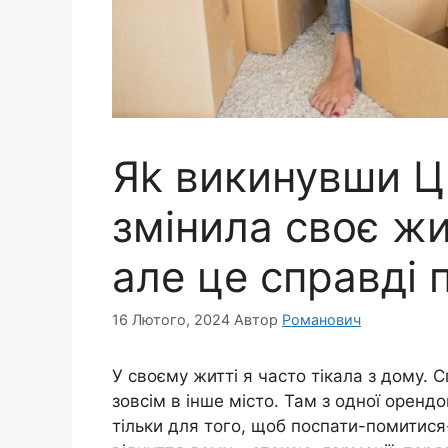
Яk викинувши ЦI
змінила своє жи
алe це справді 
16 Лютого, 2024
Автор
Романович
У своєму житті я часто тікала з дому. С
зовсім в інше місто. Там з одної орендо
тільки для того, щоб поспати-помитися