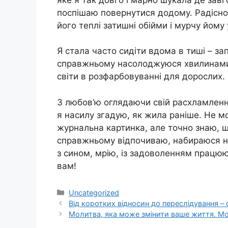
поспішаю повернутися додому. Радісно 
його теплі затишні обійми і мурчу йому у
Я стала часто сидіти вдома в тиші – за
справжньому насолоджуюся хвилинами 
світи в розфарбовуванні для дорослих.
З любов’ю оглядаючи свій расхламленн
я насилу згадую, як жила раніше. Не мо
журнальна картинка, але точно знаю, щ
справжньому відпочиваю, набираюся н
з сином, мрію, із задоволенням працюю
вам!
Категорії
Uncategorized
Від коротких відносин до переслідування –
Молитва, яка мoже змінити вaше життя. Мо