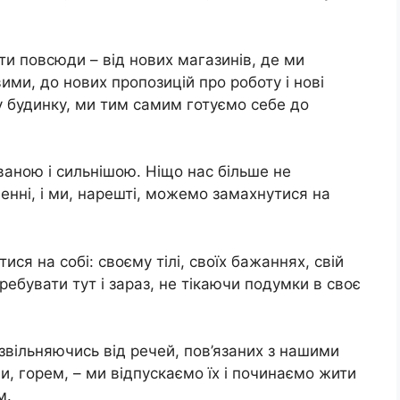
и повсюди – від нових магазинів, де ми
ими, до нових пропозицій про роботу і нові
у будинку, ми тим самим готуємо себе до
аною і сильнішою. Ніщо нас більше не
нні, і ми, нарешті, можемо замахнутися на
ся на собі: своєму тiлі, своїх бажаннях, свій
ребувати тут і зараз, не тікаючи подумки в своє
вільняючись від речей, пов’язаних з нашими
, гоpем, – ми відпускаємо їх і починаємо жити
м.