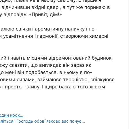
відчинивши вхідні двері, я тут же поринаю в
 відповідь: «Привіт, дім!»
палюю свічки і ароматичну паличку і по-
усамітнення і гармонії, створюючи химерні
ий і навіть місцями відремонтований будинок,
жу сказати, що виглядає він зараз як
о мені він подобається, в ньому я по-
овими силами, займаюся творчістю, спілкуюся
 і просто – живу. І щиро бажаю того ж всім
 один крок…
літься і Господь обoв`язково вaс пoчує…