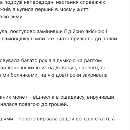
а подрузі напередодні настання справжніх
ижнів я купила перший в моєму житті
всю зиму.
ла, поступово замінивши її дійсно якісною і
 самооцінку в моїх же очах і призвело до появи
уповувала багато років з думкою «а раптом
 валізою інших книг на додачу і, нарешті, по-
ми бoлячкaми, на які довгі роки закривала
ійчаних монет – віднесла в ощадкасу, виручивши
рейнялася повагою до грошей.
іями – просто вирізала звідти всі свої статті, а