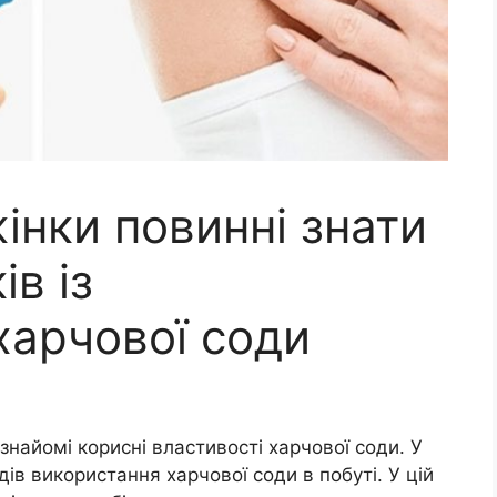
інки повинні знати
в із
харчової соди
знайомі корисні властивості харчової соди. У
ів використання харчової соди в побуті. У цій