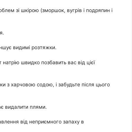
облем зі шкірою (зморшок, вугрів і подряпин і
я.
еншує видимі розтяжки.
т натрію швидко позбавить вас від цієї
тки з харчовою содою, і забудьте після цього
ає видалити плями.
бавлення від неприємного запаху в