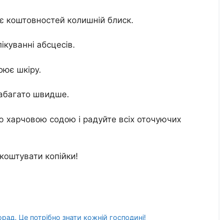
ає коштовностей колишній блиск.
ікуванні абсцесів.
оює шкіру.
 набагато швидше.
гою харчовою содою і радуйте всіх оточуючих
коштувати копійки!
рад. Це потрібно знати кожній господині!