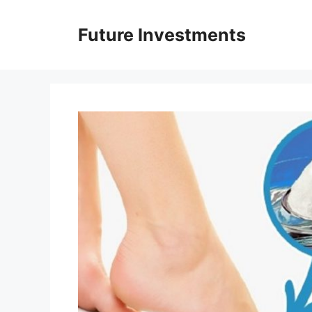
Перейти
до
Future Investments
вмісту