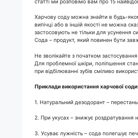
статті ми розповімо вам про 15 найвід
Харчову соду можна знайти в будь-яком
випічці або в іншій якості не можна ска
застосовують не тільки для усунення си
Сода – продукт, який повинен бути зав
Не зволікайте з початком застосування х
Для проблемної шкіри, поліпшення стану
при відбілюванні зубів сміливо викорис
Приклади використання харчової соди
1. Натуральний дезодорант – перестань
2. При укусах – знижує роздратування н
3. Усуває лужність – сода полегшує печ