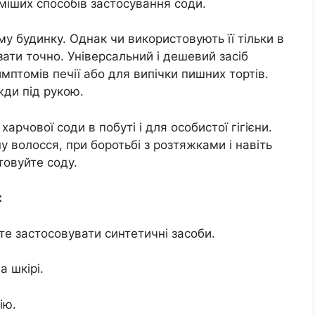
оміших способів застосування соди.
у будинку. Однак чи використовують її тільки в
зати точно. Універсальний і дешевий засіб
мптомів печії або для випічки пишних тортів.
жди під рукою.
арчової соди в побуті і для особистої гігієни.
 волосся, при боротьбі з розтяжками і навіть
товуйте соду.
:
те застосовувати синтетичні засоби.
а шкірі.
ію.