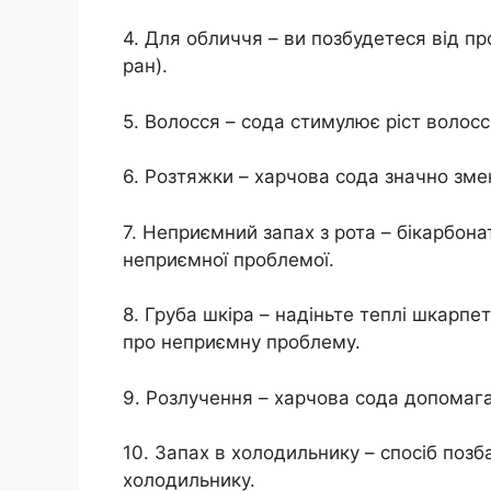
4. Для обличчя – ви позбудетеся від пр
ран).
5. Волосся – сода стимулює ріст волосс
6. Розтяжки – харчова сода значно зм
7. Неприємний запах з рота – бікарбона
неприємної проблемої.
8. Груба шкіра – надіньте теплі шкарпе
про неприємну проблему.
9. Розлучення – харчова сода допомаг
10. Запах в холодильнику – спосіб поз
холодильнику.