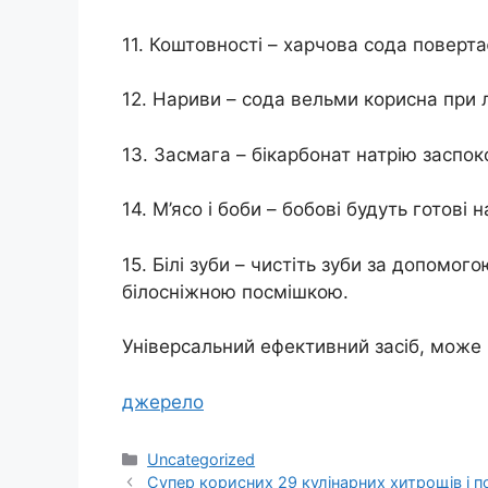
11. Коштовності – харчова сода поверт
12. Нариви – сода вельми корисна при л
13. Засмага – бікарбонат натрію заспок
14. М’ясо і боби – бобові будуть готові
15. Білі зуби – чистіть зуби за допомо
білосніжною посмішкою.
Універсальний ефективний засіб, може 
джерело
Категорії
Uncategorized
Супер корисних 29 кулінарних хитрощів і по