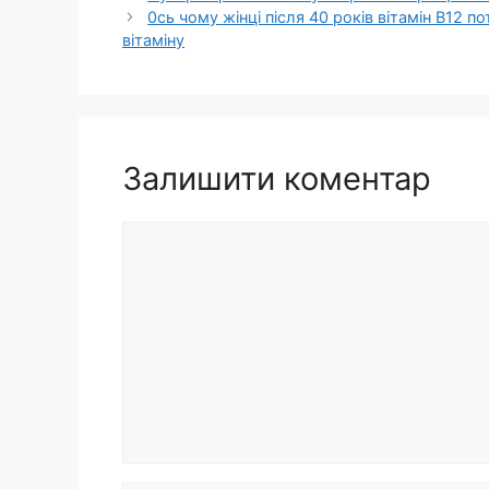
0сь чому жінці після 40 років вітамін В12 п
вітаміну
Залишити коментар
Коментар