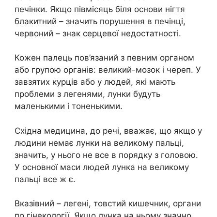
печінки. Якщо півмісяць біля основи нігтя
блакитний – значить порушення в печінці,
червоний – знак серцевої недостатності.
Кожен палець пов’язаний з певним органом
або групою органів: великий-мозок і череп. У
завзятих курців або у людей, які мають
проблеми з легенями, лунки будуть
маленькими і тоненькими.
Східна медицина, до речі, вважає, що якщо у
людини немає лунки на великому пальці,
значить, у нього не все в порядку з головою.
У основної маси людей лунка на великому
пальці все ж є.
Вказівний – легені, товстий кишечник, органи
по гінекології. Якщо лунка на ньому значно