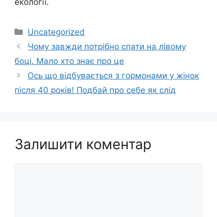
екології.
Категорії
Uncategorized
Чому завжди потрібно спати на лівому
боці. Мало хто знає про це
Ось що відбувається з гормонами у жінок
після 40 років! Подбай про себе як слід
Залишити коментар
Коментар