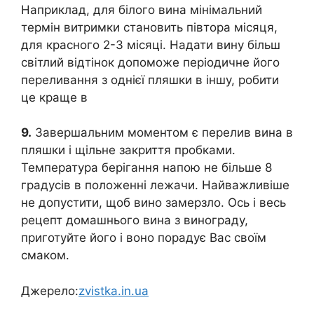
Наприклад, для білого вина мінімальний
термін витримки становить півтора місяця,
для красного 2-3 місяці. Надати вину більш
світлий відтінок допоможе періодичне його
переливання з однієї пляшки в іншу, робити
це краще в
9.
Завершальним моментом є перелив вина в
пляшки і щільне закриття пробками.
Температура берігання напою не більше 8
градусів в положенні лежачи. Найважливіше
не допустити, щоб вино замерзло. Ось і весь
рецепт домашнього вина з винограду,
приготуйте його і воно порадує Вас своїм
смаком.
Джерело:
zvistka.in.ua