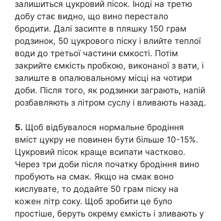
залишиться цукровий пісок. Іноді на третю
добу стає видно, що вино перестало
бродити. Далі засипте в пляшку 150 грам
родзинок, 50 цукрового піску і влийте теплої
води до третьої частини ємкості. Потім
закрийте ємкість пробкою, виконаної з вати, і
залиште в опалювальному місці на чотири
доби. Після того, як родзинки заграють, напій
розбавляють з літром суслу і вливають назад.
5.
Щоб відбувалося нормальне бродіння
вміст цукру не повинен бути більше 10-15%.
Цукровий пісок краще всипати частково.
Через три доби після початку бродіння вино
пробують на смак. Якщо на смак воно
кислувате, то додайте 50 грам піску на
кожен літр соку. Щоб зробити це було
простіше, беруть окрему ємкість і зливають у