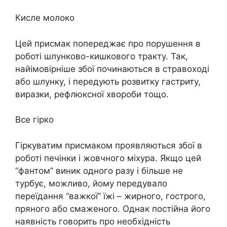
Кисле молоко
Цей присмак попереджає про порушення в
роботі шлунково-кишкового тракту. Так,
найімовірніше збої починаються в стравоході
або шлунку, і передують розвитку гастриту,
виразки, рефлюксної хвороби тощо.
Все гірко
Гіркуватим присмаком проявляються збої в
роботі печінки і жовчного міхура. Якщо цей
“фантом” виник одного разу і більше не
турбує, можливо, йому передувало
переїдання “важкої” їжі – жирного, гострого,
пряного або смаженого. Однак постійна його
наявність говорить про необхідність