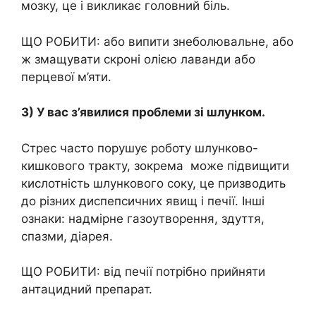
мозку, це і викликає головний біль.
ЩО РОБИТИ: або випити знеболювальне, або
ж змащувати скроні олією лаванди або
перцевої м’яти.
3) У вас з’явилися проблеми зі шлунком.
Стрес часто порушує роботу шлунково-
кишкового тракту, зокрема може підвищити
кислотність шлункового соку, це призводить
до різних диспепсичних явищ і печії. Інші
ознаки: надмірне газоутворення, здуття,
спазми, діарея.
ЩО РОБИТИ: від печії потрібно прийняти
антацидний препарат.