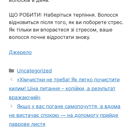
ЩО РОБИТИ: Наберіться терпіння. Волосся
відновиться після того, як ви поборете стрес.
Як тільки ви впораєтеся зі стресом, ваше
волосся почне відростати знову.
Джерело
Категорії
Uncategorized
«Хімчистки не треба! Як легко почистити
килим! Ціна питання – копійки, а результат
вражаючий»
Якщо у вас погане самопочуття, а вдома
не вистачає спокою — на допомогу прийде
лаврове листя