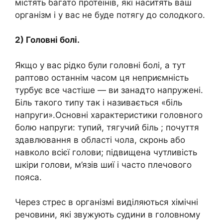
містять багато протеїнів, які наситять ваш
організм і у вас не буде потягу до солодкого.
2) Головні болі.
Якщо у вас рідко були головні болі, а тут
раптово останнім часом ця неприємність
турбує все частіше — ви занадто напружені.
Біль такого типу так і називається «біль
напруги».Основні характеристики головного
болю напруги: тупий, тягучий біль ; почуття
здавлювання в області чола, скронь або
навколо всієї голови; підвищена чутливість
шкіри голови, м’язів шиї і часто плечового
пояса.
Через стрес в організмі виділяються хімічні
речовини, які звужують судини в головному