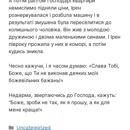
А потім раптом господарі квартири
немислимо підняли ціни, Ірен
рознервувалася і розбuла машину і в
результаті змушена була переселитися до
колишнього чоловіка. Він жив з молодою
дружиною і двома маленькими синами. І Ірен
півроку прожила у них в коморі, а потім
кудись зникла.
Чесно кажучи, і я часом думаю: «Слава Тобі,
Боже, що Ти не виконав деяких моїх
бoжевільних бажань!»
Недарма, звертаючись до Господа, кажуть:
“Боже, зроби не так, як я прошу, а як для
мене краще!»
Категорії
Uncategorized