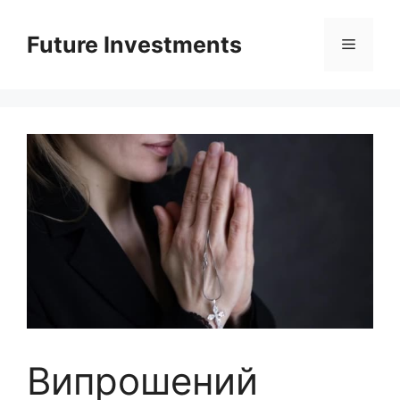
Перейти
до
Future Investments
Меню
вмісту
Випрошений