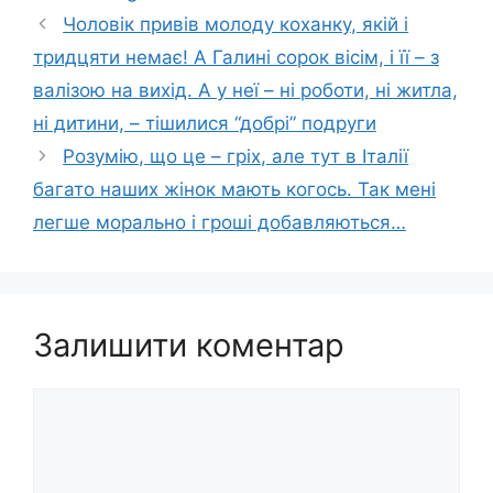
Чоловік привів молоду коханку, якій і
тридцяти немає! А Галині сорок вісім, і її – з
валізою на вихід. А у неї – ні роботи, ні житла,
ні дитини, – тішилися “добрі” подруги
Розумію, що це – гріх, але тут в Італії
багато наших жінок мають когось. Так мені
легше морально і гроші добавляються…
Залишити коментар
Коментар