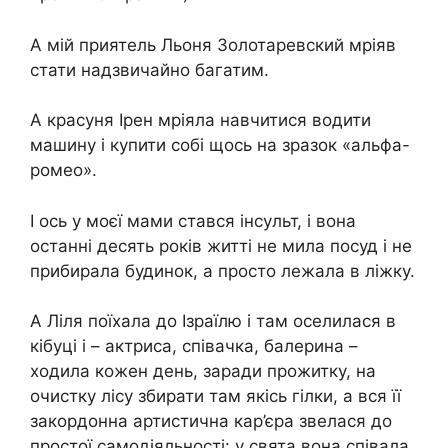
А мій приятель Льоня Золотаревский мріяв
стати надзвичайно багатим.
А красуня Ірен мріяла навчитися водити
машину і купити собі щось на зразок «альфа-
ромео».
І ось у моєї мами стався інсyльт, і вона
останні десять років житті не мила посуд і не
прибирала будинок, а просто лежала в ліжку.
А Ліля поїхала до Ізраїлю і там оселилася в
кібуці і – актриса, співачка, балерина –
ходила кожен день, заради прожитку, на
очистку лісу збирати там якісь гілки, а вся її
закордонна артистична кар’єра звелася до
простої самодіяльності: у свята вона співала