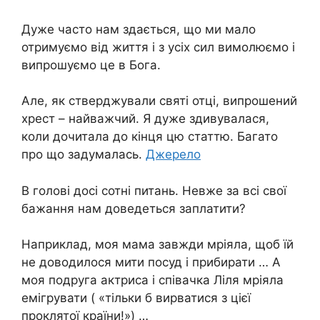
Дуже часто нам здається, що ми мало
отримуємо від життя і з усіх сил вимолюємо і
випрошуємо це в Бога.
Але, як стверджували святі отці, випрошений
хpест – найважчий. Я дуже здивувалася,
коли дочитала до кінця цю статтю. Багато
про що задумалась.
Джерело
В голові досі сотні питань. Невже за всі свої
бажання нам доведеться заплатити?
Наприклад, моя мама завжди мріяла, щоб їй
не доводилося мити посуд і прибирати … А
моя подруга актриса і співачка Ліля мріяла
емігрувати ( «тільки б вирватися з цієї
пpoклятої країни!») …