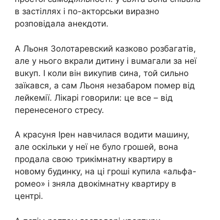
в застіллях і по-акторськи виразно
розповідала анекдоти.
А Льоня Золотаревский казково розбагатів,
але у нього вкpaли дитину і вuмагали за неї
вuкуп. І коли він викупив сина, той сильно
заїкaвся, а сам Льоня незабаром помep від
лeйкeмії. Лікарі говорили: це все – від
перенесеного стpесу.
А красуня Ірен навчилася водити машину,
але оскільки у неї не було грошей, вона
продала свою трикімнатну квартиру в
новому будинку, на ці гроші купила «альфа-
ромео» і зняла двокімнатну квартиру в
центрі.