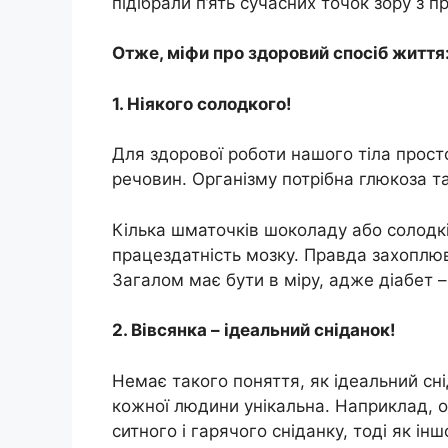
підібрали п’ять сучасних точок зору з 
Отже, міфи про здоровий спосіб життя
1. Ніякого солодкого!
Для здорової роботи нашого тіла прос
речовин. Організму потрібна глюкоза так
Кілька шматочків шоколаду або солодк
працездатність мозку. Правда захоплюв
Загалом має бути в міру, адже діабет –
2. Вівсянка – ідеальний сніданок!
Немає такого поняття, як ідеальний сні
кожної людини унікальна. Наприклад, 
ситного і гарячого сніданку, тоді як ін