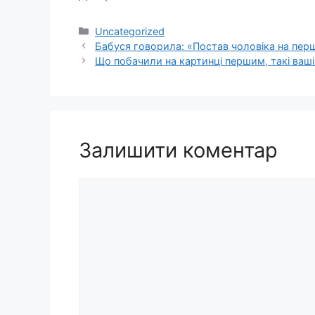
Категорії
Uncategorized
Бабуся говорила: «Постав чоловіка на перш
Що побачили на картинці першим, такі ваші
Залишити коментар
Коментар