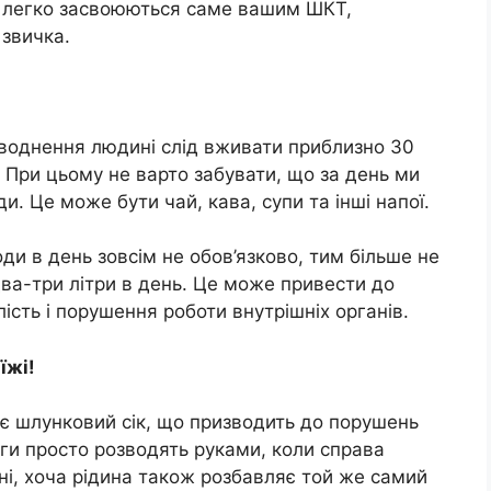
кі легко засвоюються саме вашим ШКТ,
 звичка.
воднення людині слід вживати приблизно 30
и. При цьому не варто забувати, що за день ми
и. Це може бути чай, кава, супи та інші напої.
ди в день зовсім не обов’язково, тим більше не
ва-три літри в день. Це може привести до
ість і порушення роботи внутрішніх органів.
їжі!
яє шлунковий сік, що призводить до порушень
оги просто розводять руками, коли справа
сні, хоча рідина також розбавляє той же самий