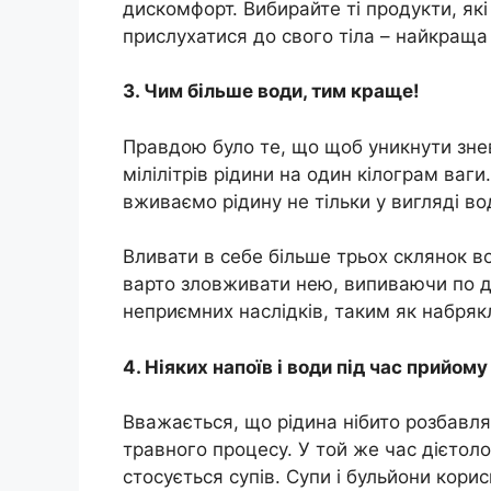
дискомфорт. Вибирайте ті продукти, я
прислухатися до свого тіла – найкраща
3. Чим більше води, тим краще!
Правдою було те, що щоб уникнути зне
мілілітрів рідини на один кілограм ваг
вживаємо рідину не тільки у вигляді вод
Вливати в себе більше трьох склянок во
варто зловживати нею, випиваючи по д
неприємних наслідків, таким як набрякл
4. Ніяких напоїв і води під час прийому 
Вважається, що рідина нібито розбавл
травного процесу. У той же час дієтол
стосується супів. Супи і бульйони кори