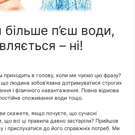
 більше п’єш води,
ляється – ні!
м приходить в голову, коли ми чуємо цю фразу?
, що людина зобов’язана дотримуватися строгих
ання і фізичного навантаження. Повна відмова
 постійне споживання води тощо.
ви скажете, якщо почуєте, що сучасні
и, що всі ці правила давно застаріли? Прийшов
у і прислухатися до його справжніх потреб. Ми