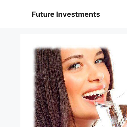
Перейти
до
Future Investments
вмісту