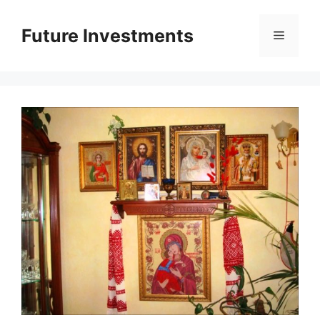
Перейти
до
Future Investments
Меню
вмісту