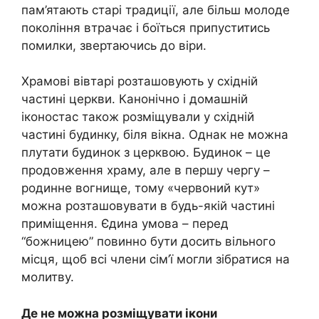
пам’ятають старі традиції, але більш молоде
покоління втрачає і боїться припуститись
помилки, звертаючись до віри.
Храмові вівтарі розташовують у східній
частині церкви. Канонічно і домашній
іконостас також розміщували у східній
частині будинку, біля вікна. Однак не можна
плутати будинок з церквою. Будинок – це
продовження храму, але в першу чергу –
родинне вогнище, тому «червоний кут»
можна розташовувати в будь-якій частині
приміщення. Єдина умова – перед
“божницею” повинно бути досить вільного
місця, щоб всі члени сім’ї могли зібратися на
молитву.
Де не можна розміщувати ікони