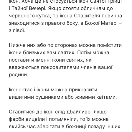
ікон. Хоча це не стосується ікон Святої Трійці
і Тайної Вечері. Якщо стояти обличчям до
червоного кутка, то ікона Спасителя повинна
знаходитися з правого боку, а Божої Матері –
з лівої.
Нижче них або по сторонах можна помістити
ікони близьких вам святих. Потім можна
поставити іменні ікони святих, які
вважаються покровителями членів вашої
родини.
Іконостас і ікони можна прикрасити
вишитими рушниками або живими квітами.
Ставитися до ікон слід дбайливо. Якщо
фарби вицвіли і потьмяніли, то їх можна
якийсь час зберігати в божниці позаду інших