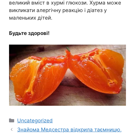
великий вміст в хурмі глюкози. Хурма може
викликати алергічну реакцію і діатез у
маленьких дітей.
Будьте здорові!
Категорії
Uncategorized
3найома Медсестра відкрила таємницю,