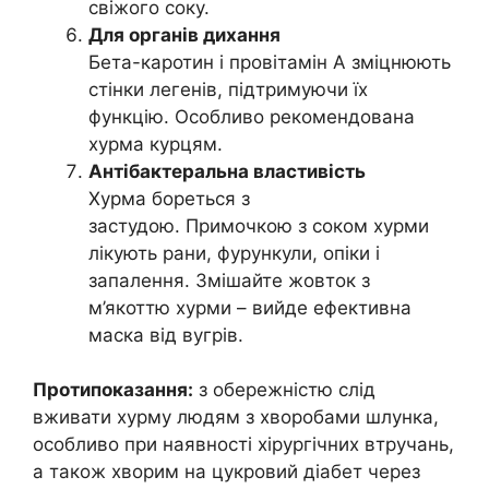
свіжого соку.
Для органів дихання
Бета-каротин і провітамін А зміцнюють
стінки легенів, підтримуючи їх
функцію. Особливо рекомендована
хурма курцям.
Антібактеральна властивість
Хурма бореться з
застудою. Примочкою з соком хурми
лікують рани, фурункули, опіки і
запалення. Змішайте жовток з
м’якоттю хурми – вийде ефективна
маска від вугрів.
Протипоказання:
з обережністю слід
вживати хурму людям з хворобами шлунка,
особливо при наявності хірургічних втручань,
а також хворим на цукровий діабет через