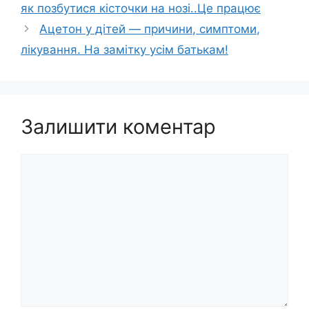
як позбутися кісточки на нозі..Це працює
Ацетон у дітей — причини, симптоми,
лікування. На замітку усім батькам!
Залишити коментар
Коментар