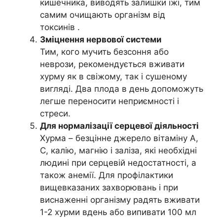
кишечника, виводять залишки їжі, тим
самим очищають організм від
токсинів .
Зміцнення нервової системи
Тим, кого мучить безсоння або
неврози, рекомендується вживати
хурму як в свіжому, так і сушеному
вигляді. Два плода в день допоможуть
легше переносити неприємності і
стреси.
Для нормалізації серцевої діяльності
Хурма – безцінне джерело вітаміну А,
С, калію, магнію і заліза, які необхідні
людині при серцевій недостатності, а
також анемії. Для профілактики
вищевказаних захворювань і при
виснаженні організму радять вживати
1-2 хурми вдень або випивати 100 мл