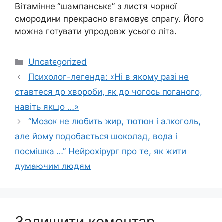
Вітамінне “шампанське” з листя чорної
смородини прекрасно вгамовує спрагу. Його
можна готувати упродовж усього літа.
Категорії
Uncategorized
Психолог-легенда: «Ні в якому разі не
ставтеся до хвороби, як до чогось поганого,
навіть якщо …»
“Мозок не любить жир, тютюн і алкоголь,
але йому подобається шоколад, вода і
посмішка …” Нейрохірург про те, як жити
думаючим людям
Залишити коментар