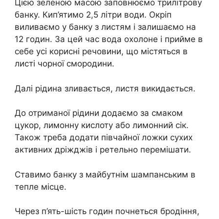
Цією зеленою масою заповнюємо трилітрову
банку. Кип’ятимо 2,5 літри води. Окріп
виливаємо у банку з листям і залишаємо на
12 годин. За цей час вода охолоне і прийме в
себе усі корисні речовини, що містяться в
листі чорної смородини.
Далі рідина зливається, листя викидається.
До отриманої рідини додаємо за смаком
цукор, лимонну кислоту або лимонний сік.
Також треба додати півчайної ложки сухих
активних дріжджів і ретельно перемішати.
Ставимо банку з майбутнім шампанським в
тепле місце.
Через п’ять-шість годин почнеться бродіння,