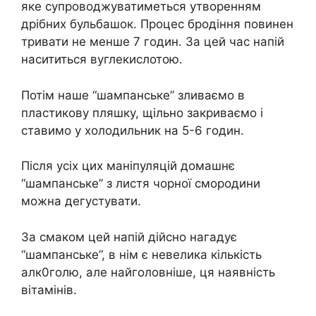
яке супроводжуватиметься утворенням
дрібних бульбашок. Процес бродіння повинен
тривати не менше 7 годин. За цей час напій
насититься вуглекислотою.
Потім наше “шампанське” зливаємо в
пластикову пляшку, щільно закриваємо і
ставимо у холодильник на 5-6 годин.
Після усіх цих маніпуляцій домашнє
“шампанське” з листя чорної смородини
можна дегустувати.
За смаком цей напій дійсно нагадує
“шампанське”, в нім є невелика кількість
алк0голю, але найголовніше, ця наявність
вітамінів.