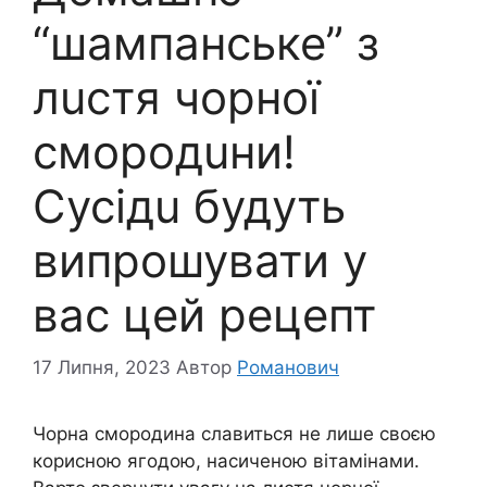
“шампанське” з
лuстя чорної
смородuни!
Сусідu будуть
випрошувати у
вас цей рецепт
17 Липня, 2023
Автор
Романович
Чорна смородина славиться не лише своєю
корисною ягодою, насиченою вітамінами.