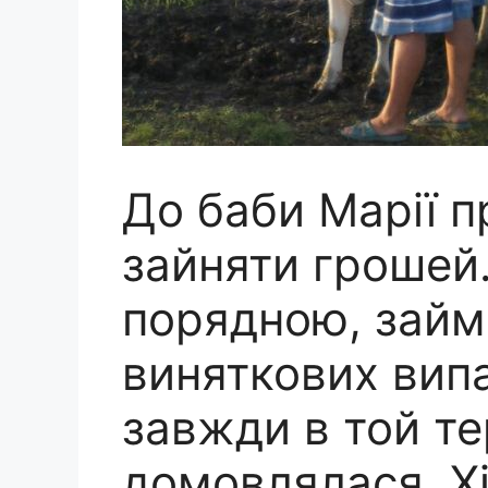
До баби Марії п
зайняти грошей.
порядною, займа
виняткових випа
завжди в той те
домовлялася. Х