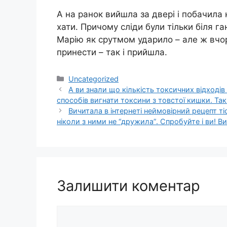
А на ранок вийшла за двері і побачила на
хати. Причому сліди були тільки біля га
Марію як сpyтмом удapило – але ж вчора
принести – так і прийшла.
Категорії
Uncategorized
А ви знали що кількість токсичних відходів
способів вигнати токсини з товстої кишки. Так
Вичитала в інтернеті неймовірний рецепт ті
ніколи з ними не “дружила”. Спpoбуйте і ви! 
Залишити коментар
Коментар