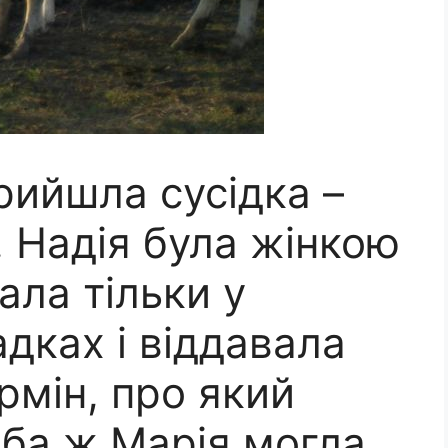
рийшла сусідка –
 Надія була жінкою
ла тільки у
дках і віддавала
рмін, про який
iба ж Марія мoгла