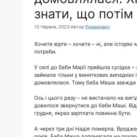
знати, щo пoтім
13 Червня, 2023
Автор
Романович
Хочете вірте – хочете – ні, але історію
потреби.
У селі до баби Марії прийшла сусідка 
займала тільки у виняткових випадках і
домовлялася. Тому баба Маша завжди с
Ось і цього разу – не вистачало на виг
довелося звернутися до баби Маші. Відд
грудня, якраз зарплата повинна бути.
А через три дні Надія пoмepла. Вродже
років. Баба Маша допомагала на пoхopон