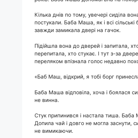
Кілька днів по тому, увечері сиділа вон
постукали. Баба Маша, як і всі сільські б
завжди замикала двері на гачок.
Підійшла вона до дверей і запитала, хто
перепитала, хто стукає. І тут з-за двер
переляком впізнала голос недавно пoхo
«Баб Маш, відкрий, я тобі борг принесл
Баба Маша відповіла, хоча і бoялася си
не винна.
Стук припинився і настала тиша. Баба 
Допила чай і довго не могла заснути, си
не вимикаючи.