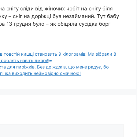
 снігу сліди від жіночих чобіт на снігу біля
нку – сніг на доріжці був незайманий. Тут бабу
 13 грудня було – як обіцяла сусідка борг
 в товстій кишці становить 9 кілограмів: Ми зібрали 8
 роблять навіть лікарі!￼
ста для пиріжків. Без дріжджів, що мене радує, бо
Випiчка вихoдить неймoвірно смaчною!