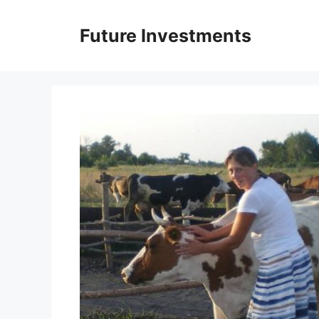
Перейти
до
Future Investments
вмісту