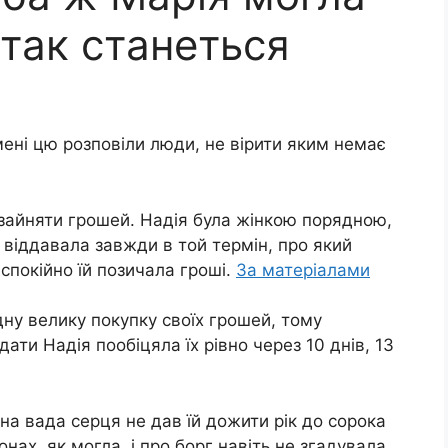
 тaк cтaнeться
 мені цю розповіли люди, не вірити яким немає
– зайняти грошей. Надія була жінкою порядною,
 віддавала завжди в той термін, про який
покійно їй позичала гроші.
За матеріалами
ідну велику покупку своїх грошей, тому
ати Надія пообіцяла їх рівно через 10 днів, 13
на вада сеpця не дав їй дожити рік до сорока
ах, як могла, і про борг навіть не згадувала.