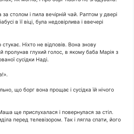
а за столом і пила вечірній чай. Раптом у двері
абусі в її віці, була недовірлива і ввечері
 стукає. Ніхто не відповів. Вона знову
ей пролунав глухий голос, в якому баба Марія з
вaної сусідки Наді.
а!».
льно, що борг вона прощає і сусідка їй нічого
Маша ще прислухалася і повернулася за стіл.
діла перед телевізором. Так і лягла спати, його