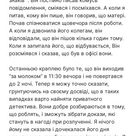
знаків “. Він постійно писав комусь
повідомлення, сміявся і посміхався. А коли я
питав, кому він пише, він говорив, що матері.
Почав спізнюватися щовечора після роботи.
А коли я дзвонила його колегам, він
відповідали, що він пішов кілька годин тому.
Коли я запитала його, що відбувається, Він
розсміявся і сказав, що був в офісі вони.
Останньою краплею було те, що він виходив
“за молоком” в 11:30 вечора і не повертався
до 2 ночі. Тепер я можу точно сказати,
грунтуючись на своєму досвіді, що в таких
випадках варто найняти приватного
детектива. Вони добре розбираються в тому,
що роблять, і зможуть зібрати докази, які
стануть в нагоді при розлученні. Я нічого
йому не сказала і дочекалася його дня