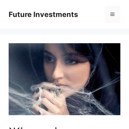
Перейти
до
Future Investments
Меню
вмісту