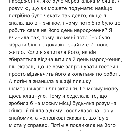
народження, яке було через кілька місяців. Я
розумію, що ви можете подумати: навіщо
потрібно було чекати так довго, якщо я
знала, що він змінює, і чому потрібно було це
робити саме на його день народження? Я
вчинила так, тому що мені потрібно було
зібрати більше доказів і знайти собі нове
житло. Коли я запитала його, як він
збирається відзначити свій день народження,
він сказав, що не хоче запрошувати гостей і
просто відзначить його з колегами по роботі.
А потім я знайшла в шафі пляшку
шампанського і дві склянки. І в моєму мозку
щось клацнуло. Тому я ссделала те, що
зробила б на моєму місці будь-яка розумна
жінка. Я пішла з дому і оселилася на час у
знайомих, а чоловікові сказала, що їду з
міста у справах. Потім я покликала на його