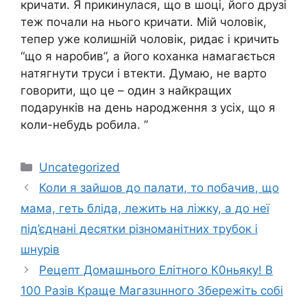
кричати. Я прикинулася, що в шоці, його друзі
теж почали на нього кричати. Мій чоловік,
тепер уже колишній чоловік, ридає і кричить
“що я наробив”, а його коханка намагається
натягнути труси і втекти. Думаю, не варто
говорити, що це – один з найкращих
подарунків на день народження з усіх, що я
коли-небудь робила. ”
Категорії
Uncategorized
Коли я зайшов до палати, то побачив, що
мама, геть бліда, лежить на ліжку, а до неї
під’єднані десятки різноманітних трубок і
шнурів
Рецепт Домашньоrо Елітного К0ньяку! В
100 Разів Краще Магазuнного Збережіть собі