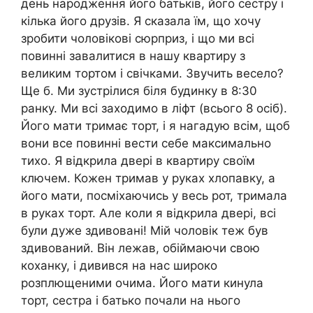
день народження його батьків, його сестру і
кілька його друзів. Я сказала їм, що хочу
зробити чоловікові сюрприз, і що ми всі
повинні завалитися в нашу квартиру з
великим тортом і свічками. Звучить весело?
Ще б. Ми зустрілися біля будинку в 8:30
ранку. Ми всі заходимо в ліфт (всього 8 осіб).
Його мати тримає торт, і я нагадую всім, щоб
вони все повинні вести себе максимально
тихо. Я відкрила двері в квартиру своїм
ключем. Кожен тримав у руках хлопавку, а
його мати, посміхаючись у весь рот, тримала
в руках торт. Але коли я відкрила двері, всі
були дуже здивовані! Мій чоловік теж був
здивований. Він лежав, обіймаючи свою
коханку, і дивився на нас широко
розплющеними очима. Його мати кинула
торт, сестра і батько почали на нього