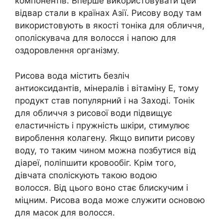
компонентів. Вперше використовувати цей
відвар стали в країнах Азії. Рисову воду там
використовують в якості тоніка для обличчя,
ополіскувача для волосся і напою для
оздоровлення організму.
Рисова вода містить безліч
антиоксидантів, мінералів і вітаміну Е, тому
продукт став популярний і на Заході. Тонік
для обличчя з рисової води підвищує
еластичність і пружність шкіри, стимулює
вироблення колагену. Якщо випити рисову
воду, то таким чином можна позбутися від
діареї, поліпшити кровообіг. Крім того,
дівчата споліскують такою водою
волосся. Від цього воно стає блискучим і
міцним. Рисова вода може служити основою
для масок для волосся.