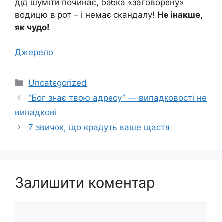
дід шуміти починає, бабка «заговорену»
водицю в рот – і немає скандалу!
Не інакше,
як чудо!
Джерело
Категорії
Uncategorized
“Бог знає твою адресу” — випадковості не
випадкові
7 звичок, що крадуть ваше щастя
Залишити коментар
Коментар