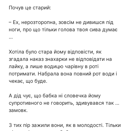
Почув це старий:
– Ех, нерозторопна, зовсім не дивишся під
ноги, про що тільки голова твоя сива думає
…
Хотіла було стара йому відповісти, як
згадала наказ знахарки не відповідати на
лайку, а лише водицю чарівну в роті
потримати. Набрала вона повний рот води і
чекає, що буде.
А дід чує, що бабка ні словечка йому
супротивного не говорить, здивувався так …
замовк.
З тих пір зажили вони, як в молодості. Тільки