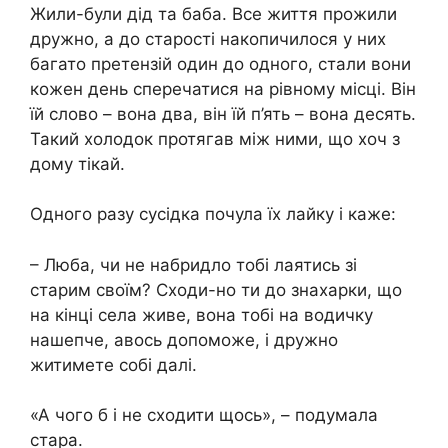
Жили-були дід та баба. Все життя прожили
дружно, а до старості накопичилося у них
багато претензій один до одного, стали вони
кожен день сперечатися на рівному місці. Він
їй слово – вона два, він їй п’ять – вона десять.
Такий холодок протягав між ними, що хоч з
дому тікай.
Одного разу сусідка почула їх лайку і каже:
– Люба, чи не набридло тобі лаятись зі
старим своїм? Сходи-но ти до знахарки, що
на кінці села живе, вона тобі на водичку
нашепче, авось допоможе, і дружно
житимете собі далі.
«А чого б і не сходити щось», – подумала
стара.