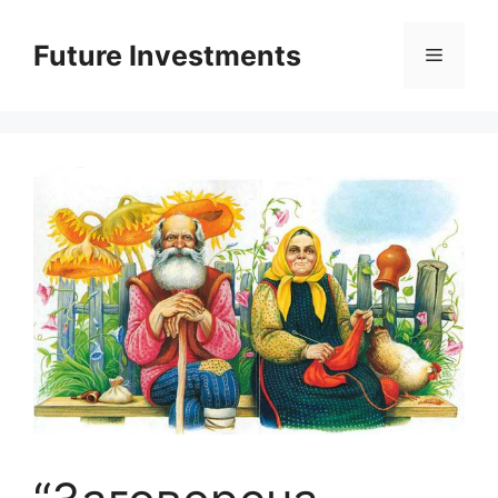
Перейти
до
Future Investments
Меню
вмісту