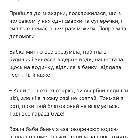
Прийшла до знахарки, поскаржилася, що з
чоловіком у них одні сварки та суперечки, і
сил вже немає з ним разом жити. Попросила
допомоги.
Бабка миттю все зрозуміла, побігла в
будинок і винесла відерце води, нашептала
щось на водичку, відлила в банку і віддала
гості. Та й каже:
– Коли почнеться сварка, ти сьорбни водички
цієї, але ні в якому разі не ковтай. Тримай в
роті, поки твій благовірний не вгамується.
Тоді все гаразд буде!
Взяла баба банку з «заговореною» водою і
пішла до дому. Тільки ступила за поріг, вмить