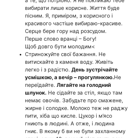
а те, що потрібно. Я не покликаю тебе
вибирати лише корисне. Життя буде
пісним. Я, приміром, з корисного і
красивого частіше вибираю-красиве.
Серце бере гору над розсудом.
Перше слово вранці – Богу!
Щоб довго бути молодим<
Стриножуйте свої бажання. Не
витискайте з каменя воду. Живіть
легко і з радістю.
День зустрічайте
усмішкою, а вечір – прогулянкою.
Не
переїдайте.
Лягайте на голодний
шлунок.
Не сідайте за стіл, якщо там
немає овочів. Забудьте про смажене,
жирне і солодке. Молоко теж не раджу
пити, хіба що кисле. Цукор і м’ясо
гниють в людині. А отже, і людина
гниє. В якому б ви не були захланному