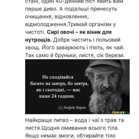
стані, один 40-денний піст явить вам
перше диво. А подальші принесуть
очищення, відновлення,
відмолодження.Тримай організм у
чистоті.
Сирі овочі – як віник для
нутрощів.
Добре чистить і польовий
хвощ. Його заварюють і п’ють, як чай.
Так само й бруньки, листя, сік берези.
Найкраще питво – вода і чаї з трав та
листя.Щодня омивання всього тіла.
Якщо немає змоги, обтирайте тіло