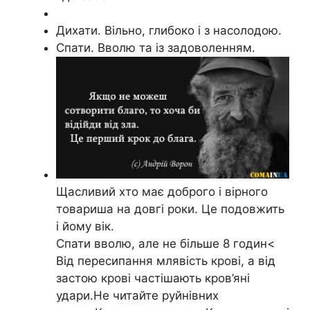
Дихати. Вільно, глибоко і з насолодою.
Спати. Вволю та із задоволенням.
Щасливий хто має доброго і вірного
товариша на довгі роки. Це подовжить
і йому вік.
Спати вволю, але не більше 8 годин<
Від пересипання млявість крові, а від
застою крові частішають кров’яні
удари.Не читайте руйнівних