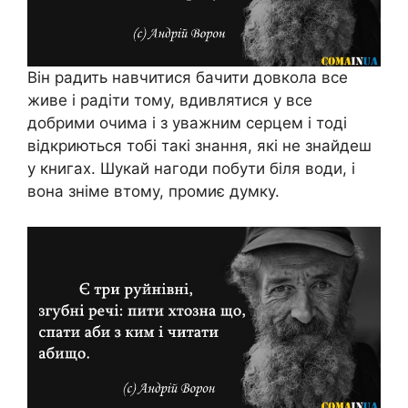
Він радить навчитися бачити довкола все
живе і радіти тому, вдивлятися у все
добрими очима і з уважним серцем і тоді
відкриються тобі такі знання, які не знайдеш
у книгах. Шукай нагоди побути біля води, і
вона зніме втому, промиє думку.