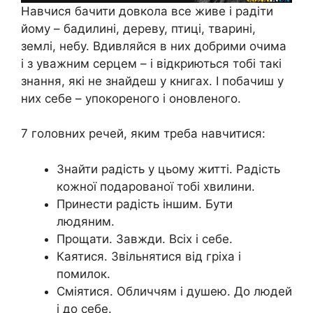
Навчися бачити довкола все живе і радіти
йому – бадилині, дереву, птиці, тварині,
землі, небу. Вдивляйся в них добрими очима
і з уважним серцем – і відкриються тобі такі
знання, які не знайдеш у книгах. І побачиш у
них себе – упокореного і оновленого.
7 головних речей, яким треба навчитися:
Знайти радість у цьому житті. Радість
кожної подарованої тобі хвилини.
Принести радість іншим. Бути
людяним.
Прощати. Завжди. Всіх і себе.
Каятися. Звільнятися від гріха і
помилок.
Сміятися. Обличчям і душею. До людей
і до себе.