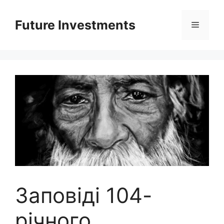
Перейти
до
Future Investments
Меню
вмісту
Заповіді 104-
річного