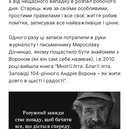
а від нещасного випадку в розпал робочого
дня. Старець жив за своїми особливими,
простими правилами і все своє життя робив
помітки, записував все найважливіше і цінне.
Одного разу ці записи потрапили в руки
журналісту і письменнику Мирославу
Дочинцю, якому пощастило бути знайомим з
Вороном (як він сам себе називав), і в 2010
році вийшла книга “Многії літа. Благії літа.
Заповіді 104-річного Андрія Ворона – як жити
довго в щасті і радості”.