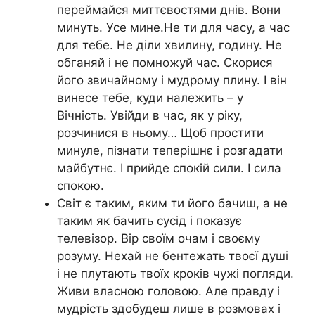
переймайся миттєвостями днів. Вони
минуть. Усе мине.Не ти для часу, а час
для тебе. Не діли хвилину, годину. Не
обганяй і не помножуй час. Скорися
його звичайному і мудрому плину. І він
винесе тебе, куди належить – у
Вічність. Увійди в час, як у ріку,
розчинися в ньому… Щоб простити
минуле, пізнати теперішнє і розгадати
майбутнє. І прийде спокій сили. І сила
спокою.
Світ є таким, яким ти його бачиш, а не
таким як бачить сусід і показує
телевізор. Вір своїм очам і своєму
розуму. Нехай не бентежать твоєї душі
і не плутають твоїх кроків чужі погляди.
Живи власною головою. Але правду і
мудрість здобудеш лише в розмовах і