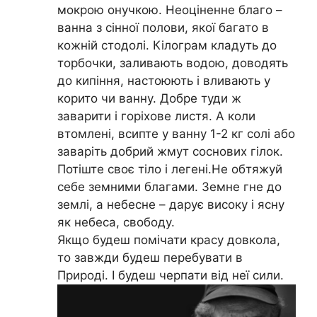
мокрою онучкою. Неоціненне благо –
ванна з сінної полови, якої багато в
кожній стодолі. Кілограм кладуть до
торбочки, заливають водою, доводять
до кипіння, настоюють і вливають у
корито чи ванну. Добре туди ж
заварити і горіхове листя. А коли
втомлені, всипте у ванну 1-2 кг солі або
заваріть добрий жмут соснових гілок.
Потіште своє тіло і легені.Не обтяжуй
себе земними благами. Земне гне до
землі, а небесне – дарує високу і ясну
як небеса, свободу.
Якщо будеш помічати красу довкола,
то завжди будеш перебувати в
Природі. І будеш черпати від неї сили.