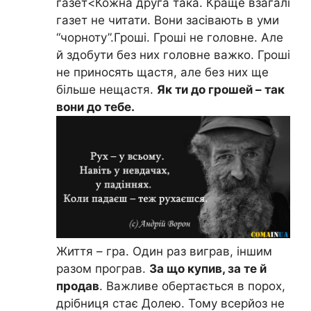
газет<Кожна друга така. Краще взагалі
газет не читати. Вони засівають в уми
“чорноту”.Гроші. Гроші не головне. Але
й здобути без них головне важко. Гроші
не приносять щастя, але без них ще
більше нещастя.
Як ти до грошей – так
вони до тебе.
Життя – гра. Один раз виграв, іншим
разом програв.
За що купив, за те й
продав
. Важливе обертається в порох,
дрібниця стає Долею. Тому всерйоз не