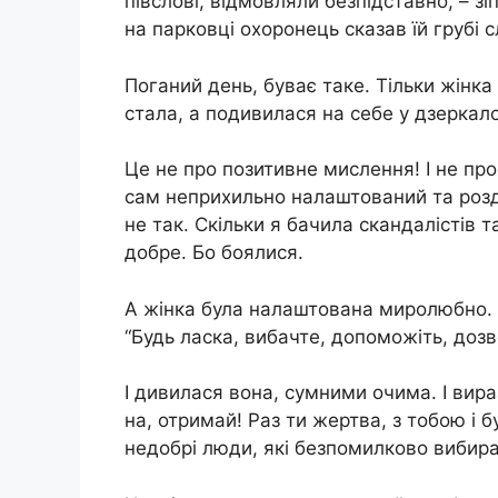
півслові, відмовляли безпідставно, – зі
на парковці охоронець сказав їй грубі 
Поганий день, буває таке. Тільки жінка
стала, а подивилася на себе у дзеркало
Це не про позитивне мислення! І не пр
сам неприхильно налаштований та розд
не так. Скільки я бачила скандалістів 
добре. Бо боялися.
А жінка була налаштована миролюбно. Н
“Будь ласка, вибачте, допоможіть, доз
І дивилася вона, сумними очима. І вир
на, отримай! Раз ти жертва, з тобою і б
недобрі люди, які безпомилково вибира