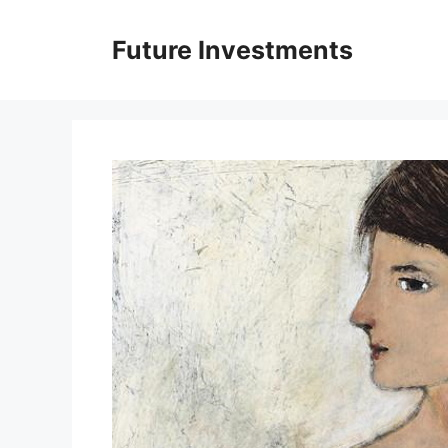
Перейти
до
Future Investments
вмісту