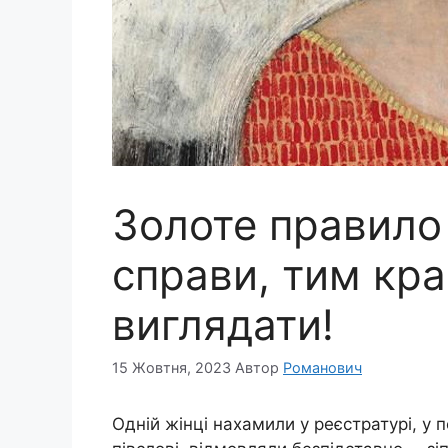
Золоте правило 
справи, тим кр
виглядати!
15 Жовтня, 2023
Автор
Романович
Одній жінці нахамили у реєстратурі, у п