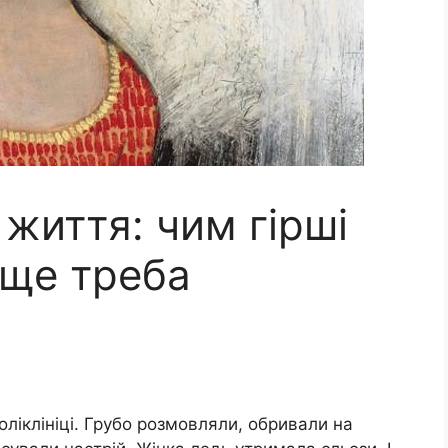
життя: чим гірші
аще треба
оліклініці. Грубо розмовляли, обривали на