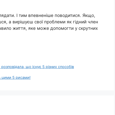
лядати. І тим впевненіше поводитися. Якщо,
ся, а вирішуєш свої проблеми як гідний член
правило життя, яке може допомогти у скрутних
розповідала, що існує 5 різних способів
ь цими 5 рисами!