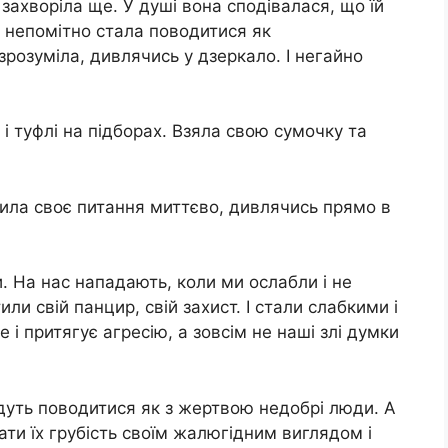
захворіла ще. У душі вона сподівалася, що їй
 непомітно стала поводитися як
розуміла, дивлячись у дзеркало. І негайно
 туфлі на підборах. Взяла свою сумочку та
ішила своє питання миттєво, дивлячись прямо в
. На нас нападають, коли ми ослабли і не
ли свій панцир, свій захист. І стали слабкими і
 і притягує агресію, а зовсім не наші злі думки
дуть поводитися як з жертвою недобрі люди. А
вати їх грубість своїм жалюгідним виглядом і