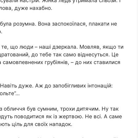
псували настрій. Жінка ледь утримала сльози. І
слова, дуже нахабно.
 була розумна. Вона заспокоїлася, плакати не
.
о те, що люди – наші дзеркала. Мовляв, якщо ти
ратований, до тебе так само віднесуться. Це
та самовпевнених грубіянів, – до них ставилися
авіть дуже. Аж до запобігливих інтонацій:
вольте”…
аз обличчя був сумним, трохи дитячим. Ну так
удуть поводитися як із жертвою. Не всі. А саме
ють ціль для своїх нападок.