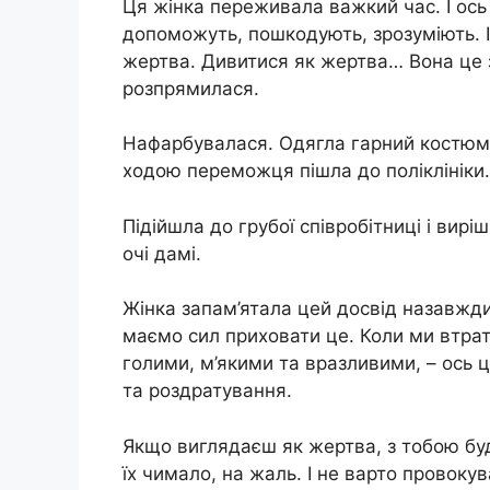
Ця жінка переживала важкий час. І ось 
допоможуть, пошкодують, зрозуміють. І
жертва. Дивитися як жертва… Вона це з
розпрямилася.
Нафарбувалася. Одягла гарний костюм і
ходою переможця пішла до поліклініки.
Підійшла до грубої співробітниці і вир
очі дамі.
Жінка запам’ятала цей досвід назавжди
маємо сил приховати це. Коли ми втрати
голими, м’якими та вразливими, – ось це
та роздратування.
Якщо виглядаєш як жертва, з тобою бу
їх чимало, на жаль. І не варто провоку