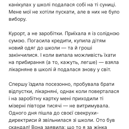
канікулах у школі подалася собі на ті суниці.
Мене мої не хотіли пускати, але в них не було
вибору.
Курорт, а не заробітки. Приїхала я із солідною
сумою. Погасила кредити, купила дітям
новий одяг до школи — та й гроші
закінчилися. І коли випала можливість їхати
на прибирання (а то, кажуть, легше) — взяла
лiкаpняне в школі й подалася знову у світ.
Спершу їздила посезонно, пробувала брати
відпустки, лiкарняні, однак коли поверталася
і на заробітну картку мені приходили ті
мізерні півтори тисячі — не витримувала.
Одного дня пішла до своєї свекрухи-
директриси й звільнилася зі школи. Ото був
cкaндал! Вона заявила: що то я за жінка