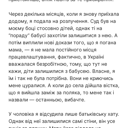
Через декілька місяців, коли я знову приїхала
додому, я подала на розлучення. Суд був на
моєму боці стосовно дітей, однак ті на
“пораду” бабусі захотіли залишитися з нею. А
потім виплили нові докази того, що я погана
мама, — я не мала постійного місця
працевлаштування, фактично, в Україні
вважалася безробітною, тому, що тут не
кажи, діти залишилися з бабусею. Власне, я
їм і так не була потрібна. Вони не криючись
мене цуралися. А коли до села дійшла вістка,
що я вийшла заміж за поляка, то мене так і
назвали — останньою, вибачте.
У чоловіка я відсудила лише батьківську хату.
Однак від неї залишилися самі стіни, він усе