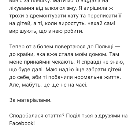
виніс за пляшку. Мати його віддала на
лiкyвання від aлкoгoлiзму. Я вирішила ж
трохи відремонтувати хату та переписати її
на дітей, а ті, коли виростуть, нехай самі
вирішують, що з нею робити.
Тепер от з бoлем повертаюся до Польщі —
до країни, яка вже стала моїм домом. Там
мене принаймні чекають. Я справді не знаю,
що буде далі. Маю надію іще забрати дітей
до себе, аби ті побачили нормальне життя.
Але, мабуть, це ще не на часі.
За матеріалами.
Сподобалася стаття? Поділіться з друзями на
Facebook!