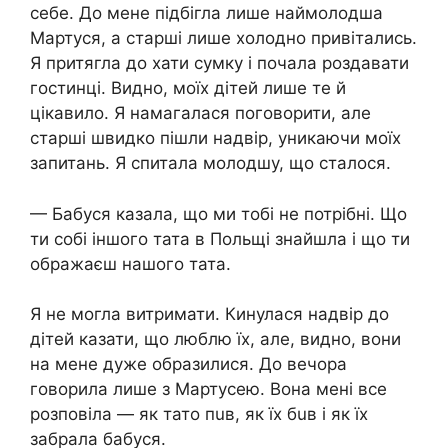
себе. До мене підбігла лише наймолодша
Мартуся, а старші лише холодно привітались.
Я притягла до хати сумку і почала роздавати
гостинці. Видно, моїх дітей лише те й
цікавило. Я намагалася поговорити, але
старші швидко пішли надвір, уникаючи моїх
запитань. Я спитала молодшу, що сталося.
— Бабуся казала, що ми тобі не потрібні. Що
ти собі іншого тата в Польщі знайшла і що ти
ображаєш нашого тата.
Я не могла витримати. Кинулася надвір до
дітей казати, що люблю їх, але, видно, вони
на мене дуже образилися. До вечора
говорила лише з Мартусею. Вона мені все
розповіла — як тато пuв, як їх бuв і як їх
забрала бабуся.