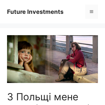
Перейти
до
Future Investments
Меню
вмісту
З Польщі мене