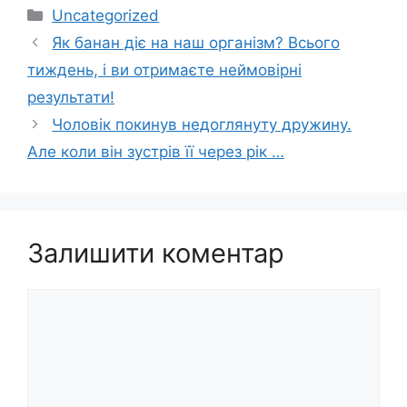
Категорії
Uncategorized
Як банан діє на наш організм? Всього
тиждень, і ви отримаєте неймовірні
результати!
Чоловік покинув недоглянуту дружину.
Але коли він зустрів її через рік …
Залишити коментар
Коментар