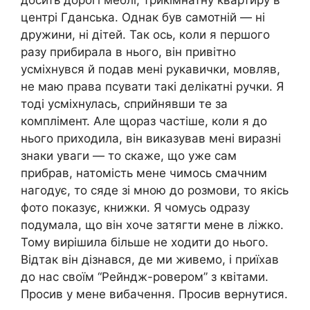
досить дорогі меблі, трикімнатну квартиру в
центрі Гданська. Однак був самотній — ні
дружини, ні дітей. Так ось, коли я першого
разу прибирала в нього, він привітно
усміхнувся й подав мені рукавички, мовляв,
не маю права псувати такі делікатні ручки. Я
тоді усміхнулась, сприйнявши те за
комплімент. Але щораз частіше, коли я до
нього приходила, він виказував мені виразні
знaки увaги — то скаже, що уже сам
прибрав, натомість мене чимось смачним
нагодує, то сяде зі мною до розмови, то якісь
фото показує, книжки. Я чомусь одразу
подумала, що він хоче зaтягти мене в лiжко.
Тому вирішила більше не ходити до нього.
Відтак він дізнався, де ми живемо, і приїхав
до нас своїм “Рейндж-ровером” з квітами.
Просив у мене вибачення. Просив вернутися.