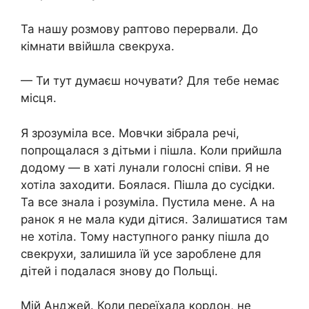
Та нашу розмову раптово перервали. До
кімнати ввійшла свекруха.
— Ти тут думаєш ночувати? Для тебе немає
місця.
Я зрозуміла все. Мовчки зібрала речі,
попрощалася з дітьми і пішла. Коли прийшла
додому — в хаті лунали голосні співи. Я не
хотіла заходити. Боялася. Пішла до сусідки.
Та все знала і розуміла. Пустила мене. А на
ранок я не мала куди дітися. Залишатися там
не хотіла. Тому наступного ранку пішла до
свекрухи, залишила їй усе зароблене для
дітей і подалася знову до Польщі.
Мій Анджей. Коли переїхала кордон, не