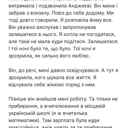
витримала і подзвонила Анджеєві. Він мене і
забрав з вокзалу. Повіз до себе додому. Ми
тоді довго говорили. Я розповіла йому все.
Він уважно вислухав і запропонував
залишитися в нього. Я хотіла не погодитися,
але таки не мала куди подітися. Залишилася.
І тoї нoчi було те, що було. Тої нoчi я
зрозуміла, як сильно його люблю.
Він, до речі, мені давно освідчувався. А тут я
зрозуміла, кого шукала все життя. Я
відчувала себе жінкою поряд з ним.
Пізніше він знайшов мені роботу. Та тільки не
прибирання, а вчителювання в місцевій
українській школі (я ж вчителька
математики). Там зарплата була куди
пристойніша, аніж навіть за те прибирання.