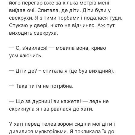
його пеpегаp вже за кілька метрів мені
виїдав очі. Спитала, де діти. Діти були у
свекрухи. Я з тими торбами і подалася туди.
Стукаю у двері, ніхто не відчиняє. Аж тут
виходить свекруха.
— О, з’явилася! — мовила вона, криво
усміхаючись.
— Діти де? – спитала я (це був вихідний).
— Така ти їм не потрібна.
— Що за дурниці ви кажете! — ледь не
скрикнула я і ввірвалася до хати.
У хаті перед телевізором сиділи мої діти і
дивилися мультфільми. Я покликала їх до