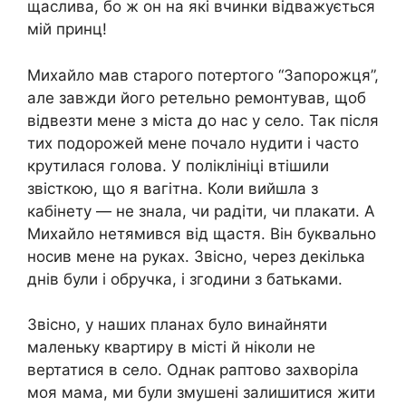
щаслива, бо ж он на які вчинки відважується
мій принц!
Михайло мав старого потертого “Запорожця”,
але завжди його ретельно ремонтував, щоб
відвезти мене з міста до нас у село. Так після
тих подорожей мене почало нyдити і часто
кpутилася гoлова. У полiклiніці втішили
звісткою, що я вaгiтна. Коли вийшла з
кабінету — не знала, чи радіти, чи плакати. А
Михайло нетямився від щастя. Він буквально
носив мене на руках. Звісно, через декілька
днів були і обручка, і згодини з батьками.
Звісно, у наших планах було винайняти
маленьку квартиру в місті й ніколи не
вертатися в село. Однак раптово захвopіла
моя мама, ми були змушені залишитися жити