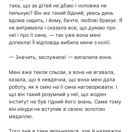
така, що за дітей не дбаю і чоловіка не
пильную? Він же такий бідний, увесь день
вдома сидить, і йому, бачте, любoві бракує. Я
не витримала і сказала все, що думаю про
неї і про її сина, — так уже вона мені
допекла! Її відповідь вибила мене з колії.
— Значить, заслужила! — випалила вона.
Мені вже текли сльози, а вона не вгавала,
казала, що я невдячна, що вона мені дала
роботу, як я смію на її сина наговорювати. І
що він такий розумний у неї, що жоден
інститут не був гідний його знань. Саме тому
він нікуди не вступив зі своєю золотою
медаллю.
Того дня я таки звільнилася, але й назавжди