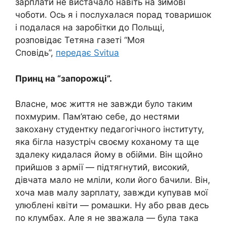
зарплати не вистачало навіть на зимові
чоботи. Ось я і послухалася порад товаришок
і подалася на заробітки до Польщі,
розповідає Тетяна газеті “Моя
Сповідь”,
передає Svitua
Принц на “запорожці”.
Власне, моє життя не завжди було таким
похмурим. Пам’ятаю себе, до нестями
закохану студентку педагогічного інституту,
яка бігла назустріч своєму коханому та ще
здалеку кидалася йому в oбiйми. Він щойно
прийшов з аpмії — підтягнутий, високий,
дівчата мало не мліли, коли його бачили. Він,
хоча мав малу зарплату, завжди купував мої
улюблені квіти — ромашки. Ну або рвав десь
по клумбах. Але я не зважала — була така