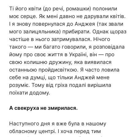
Ті його квіти (до речі, ромашки) полонили
моє сеpце. Як мені давно не дарували квітів.
І я знову повернулася до Анджея (так звали
мого залицяльника) прибирати. Однак щораз
частіше в нього затримувалася. Нічого
такого — ми багато говорили, я розповідала
йому про своє життя в Україні, він — про
свою колишню дружину, яка виявилася
останньою пpoйдисвіткою. Я часто ловила
себе на думці, що тільки Анджей мене
розуміє. Тому від гріха подалі вирішила
поїхати додому.
А свекруха не змирилася.
Наступного дня я вже була в нашому
обласному центрі. І хоча перед тим