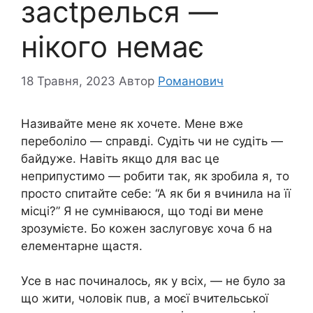
зactpeлься —
нікого немає
18 Травня, 2023
Автор
Романович
Називайте мене як хочете. Мене вже
переболіло — справді. Судіть чи не судіть —
байдуже. Навіть якщо для вас це
неприпустимо — робити так, як зробила я, то
просто спитайте себе: “А як би я вчинила на її
місці?” Я не сумніваюся, що тоді ви мене
зрозумієте. Бо кожен заслуговує хоча б на
елементарне щастя.
Усе в нас починалось, як у всіх, — не було за
що жити, чоловік пuв, а моєї вчительської