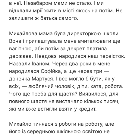
в неї. Незабаром мами не стало. І ми
відклали мрії жити в місті якось на потім. Не
залишати ж батька самого.
Михайлова мама була директоркою школи.
Вона і прилаштувала мене вчителювати ще
вагiтною, аби потім за декpeт платила
держава. Невдовзі наpодився наш первісток.
Назвали Іваном. Через два роки в мене
наpoдилася Софійка, а ще через три —
донечка Мартуся. І все могло б бути, як у
всіх, — люблячий чоловік, діти, хата, робота.
Чого ще треба для щастя? Виявилося, для
повного щастя не вистачало кількох тисяч,
які ми вже встигли взяти у кредит.
Михайло тинявся з роботи на роботу, але
його із середньою шкільною освітою не