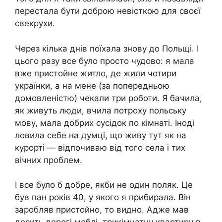
перестала бути доброю невісткою для своєї
свекрухи.
Через кілька днів поїхала знову до Польщі. І
цього разу все було просто чудово: я мала
вже пристойне житло, де жили чотири
українки, а на мене (за попередньою
домовленістю) чекали три роботи. Я бачила,
як живуть люди, вчила потроху польську
мову, мала добрих сусідок по кімнаті. Іноді
ловила себе на думці, що живу тут як на
курорті — відпочиваю від того села і тих
вічних проблем.
І все було б добре, якби не один поляк. Це
був пан років 40, у якого я прибирала. Він
заробляв пристойно, то видно. Адже мав