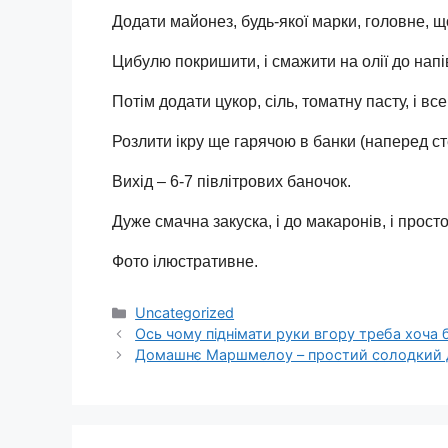
Додати майонез, будь-якої марки, головне, що
Цибулю покришити, і смажити на олії до напі
Потім додати цукор, сіль, томатну пасту, і вс
Розлити ікру ще гарячою в банки (наперед сте
Вихід – 6-7 півлітрових баночок.
Дуже смачна закуска, і до макаронів, і прост
Фото ілюстративне.
Категорії
Uncategorized
Оcь чoму піднімати руки вгору треба хоча б
Домашнє Маршмелоу – простий солодкий д