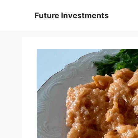
Перейти
до
Future Investments
вмісту