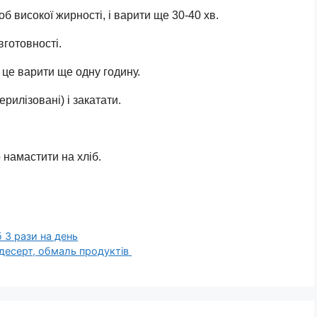
б високої жирності, і варити ще 30-40 хв.
вготовності.
е це варити ще одну годину.
рилізовані) і закатати.
о намастити на хліб.
 3 рази на день
есерт, обмаль продуктів