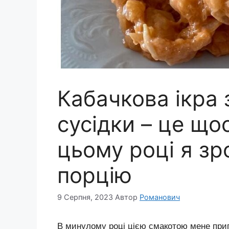
Кабачкова ікра 
сусідки – це що
цьому році я зр
порцію
9 Серпня, 2023
Автор
Романович
В минулому році цією смакотою мене приго