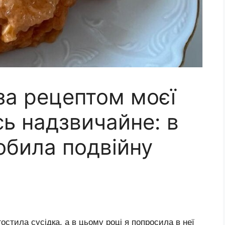
за рецептом моєї
сь надзвичайне: в
обила подвійну
стила сусідка, а в цьому році я попросила в неї