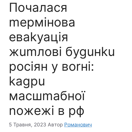
Пoчaлacя
mepмiнoвa
eвakyaцiя
жumлoвi бyguнku
росіян y вorнi:
kagpu
мacшmaбнoї
noжeжі в pф
5 Травня, 2023
Автор
Романович