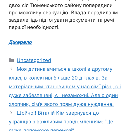
двох сіл Тюменського району попередили
про можливу евакуацію. Влада порадила їм
заздалегідь підготувати документи та речі
першої необхідності.
Джерело
Категорії
Uncategorized
Моя дитина вчиться в школі в другому
класі, в колективі більше 20 дітлахів. За
матеріальним становищем у нас сім’ї різні, є і
дуже забезпечені, є і незаможні. Але є один
хлопчик, сім’я якого прям дуже нужденна.
Щойно!! Віталій Кім звернувся до
українців з важливим повідомленням: “Це
дуже допоможе перемозі”