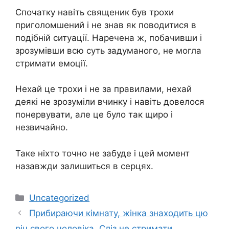
Спочатку навіть священик був трохи
приголомшений і не знав як поводитися в
подібній ситуації. Наречена ж, побачивши і
зрозумівши всю суть задуманого, не могла
стримати емоції.
Нехай це трохи і не за правилами, нехай
деякі не зрозуміли вчинку і навіть довелося
понервувати, але це було так щиро і
незвичайно.
Таке ніхто точно не забуде і цей момент
назавжди залишиться в серцях.
Категорії
Uncategorized
Прибираючи кімнату, жінка знаходить цю
річ свого чоловіка. Сліз не стримати…