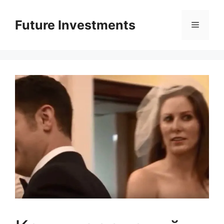
Перейти
до
Future Investments
Меню
вмісту