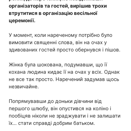
організаторів та гостей, вирішив трохи
втрутитися в організацію весільної
церемонії.
У момент, коли нареченому потрібно було
вимовити священні слова, він на очах у
здивованих гостей просто обернувся і пішов.
Жінка була шокована, подумавши, що її
кохана людина кидає її на очах у всіх. Однак
не все так просто. Наречений задумав щось
незвичайне.
Попрямувавши до доньки дівчини від
першого шлюбу, він опустився на коліно і
пообіцяв ніколи не зраджувати і не залишати
їх… стати справді добрим батьком.