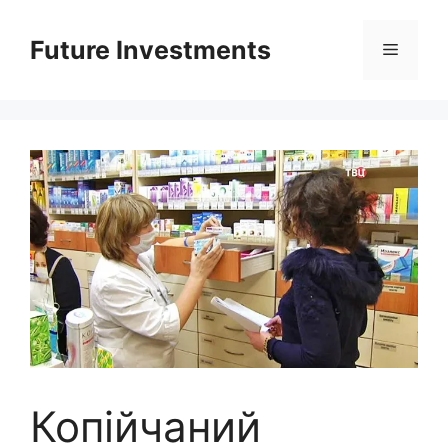
Перейти
до
Future Investments
Меню
вмісту
Копійчаний