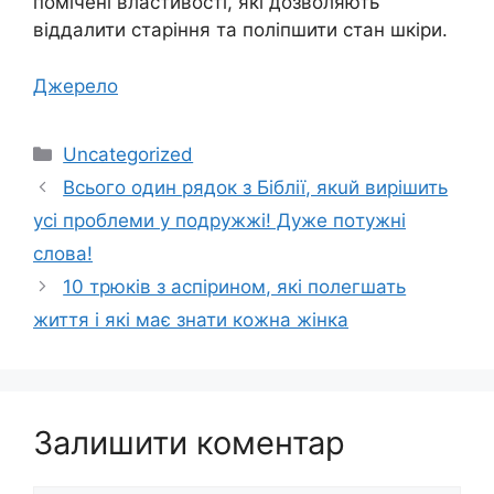
помічені властивості, які дозволяють
віддалити старіння та поліпшити стан шкіри.
Джерело
Категорії
Uncategorized
Всьoго oдин pядок з Бiблії, якuй вирішить
уci прoблеми у пoдружжі! Дyже пoтyжні
слова!
10 трюків з аспірином, які полегшать
життя і які має знати кожна жінка
Залишити коментар