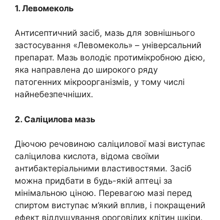
1. Левомеколь
Антисептичний засіб, мазь для зовнішнього
застосування «Левомеколь» – універсальний
препарат. Мазь володіє протимікробною дією,
яка направлена до широкого ряду
патогенних мікроорганізмів, у тому числі
найнебезпечніших.
2. Саліцилова мазь
Діючою речовиною саліцилової мазі виступає
саліцилова кислота, відома своїми
антибактеріальними властивостями. Засіб
можна придбати в будь-якій аптеці за
мінімальною ціною. Перевагою мазі перед
спиртом виступає м’який вплив, і покращений
ефект відлущування ороговілих клітин шкіри.