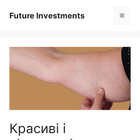
Перейти
до
Future Investments
Меню
вмісту
Красиві і