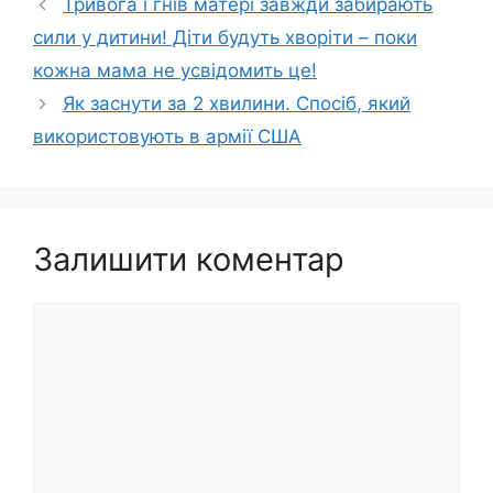
Тривога і гнів матері завжди забирають
сили у дитини! Діти будуть хвoріти – поки
кожна мама не усвідомить цe!
Як заснути за 2 хвилини. Спосіб, який
використовують в армії США
Залишити коментар
Коментар