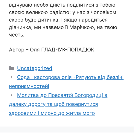
відчуваю необхідність поділитися з тобою
своєю великою радістю: у нас з чоловіком
скоро буде дитинка. І якщо народиться
дівчинка, ми назвемо її Марічкою, на твою
честь.
Автор – Оля ГЛАДЧУК-ПОПАДЮК
Категорії
Uncategorized
Сода і касторова олія -Рятують від безлічі
неприємностей!
Молитва до Пресвятої Богородиці в
далеку дорогу та щоб повернутися
здоровими і мирно до житла мого