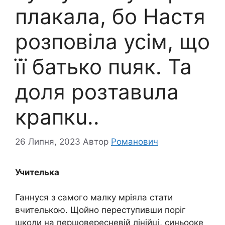
плакала, бо Настя
розповіла усім, що
її батько пuяк. Та
доля розтавuла
крапкu..
26 Липня, 2023
Автор
Романович
Учителька
Ганнуся з самого малку мріяла стати
вчителькою. Щойно переступивши поріг
школи на першовересневій лінійці, синьооке