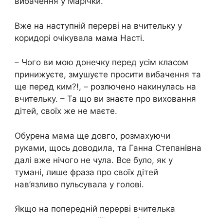
вибачення у Марічки.
Вже на наступній перерві на вчительку у
коридорі очікувала мама Насті.
– Чого ви мою донечку перед усім класом
принижуєте, змушуєте просити вибачення та
ще перед ким?!, – розлючено накинулась на
вчительку. – Та що ви знаєте про виховання
дітей, своїх же не маєте.
Обурена мама ще довго, розмахуючи
руками, щось доводила, та Ганна Степанівна
далі вже нічого не чула. Все було, як у
тумані, лише фраза про своїх дітей
нав’язливо пульсувала у голові.
Якщо на попередній перерві вчителька