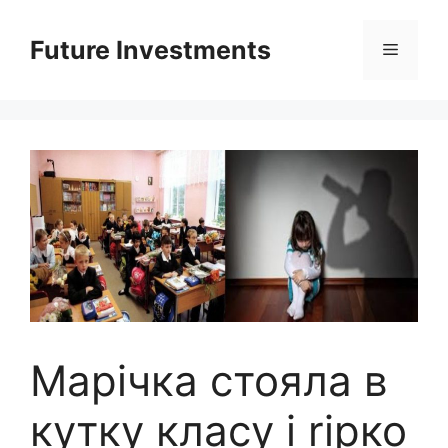
Перейти
до
Future Investments
Меню
вмісту
Марічка стояла в
кутку класу і rірко