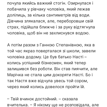
почула якийсь важкий стогін. Озирнулася і
побачила у рівчаку чоловіка, який лежав
долілиць, за кілька сантиметрів від води.
Дівчина злякалася, але, переборовши свій
страх, підійшла ближче і за руку відтягнула
чоловіка, щоб він не захлиснувся водою.
А потім разом з Ганною Степанівною, яка в
той час якраз поверталася зі школи, завели
чоловіка додому. Це був батько Насті –
колись успішний бізнесмен, який тепер
залишився без роботи. Він став пиячити, але
Марічка не стала цим докоряти Насті. Бо і
так Настя вже відчула увесь той сором,
через який колись довелося пройти їй.
– Твій вчинок достойний. – сказала
вчителька. – Я нікому ще не розповідала, але