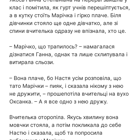
клас і помітила, як гурт учнів перешіптується,
а в кутку стоїть Марічка і гірко плаче. Біля
дівчинки стояло ще одне дівчатко, але зі
спини вчителька одразу не впізнала, хто це.
– Марічко, що трапилось? – намагалася
дізнатися Ганна, однак та лише схлипувала і
витирала сльози.
– Вона плаче, бо Настя усім розповіла, що
тато Марічки – пияк, і сказала нікому з нею
не дружити, – прошепотіла вчительці на вухо
Оксанка. – А я все одно з нею дружу.
Вчителька оторопіла. Якусь хвилину вона
мовчки стояла, а потім покликала до себе
Настю і сказала, щоб та попросила