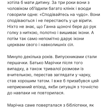
хотіла б мати дитину. За три роки вони з
чоловіком об’їздили багато клінік і всюди
говорили одне: «Сподівайтесь на чудо». Вони
сподіваються і не перестають у це вірити.
Ніхто не знає, що Ганна щоночі бере до рук
голку з ниткою, полотно і вишиває ікони. А
потім так само непомітно дарує ікони
церквам свого і навколишніх сіл.
Минуло декілька років. Випускниками стали
першачки. Батько Марічки після того
випадку, а також тривалої розмови із
вчителькою, перестав заглядати у чарку,
став хорошим татом. І вже б призабувся цей
неприємний епізод, якби ситуація з точністю
до навпаки не повторилася.
Марічка саме поверталася з бібліотеки, як