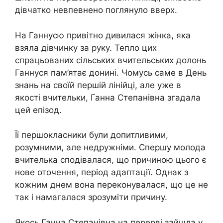
дівчатко невпевнено поглянуло вверх.
На Ганнусю привітно дивилася жінка, яка
взяла дівчинку за руку. Тепло цих
спрацьованих сільських вчительських долонь
Ганнуся пам’ятає донині. Чомусь саме в День
знань на своїй першій лінійці, але уже в
якості вчительки, Ганна Степанівна згадала
цей епізод.
Її першокласники були допитливими,
розумними, але недружніми. Спершу молода
вчителька сподівалася, що причиною цього є
нове оточення, період адаптації. Однак з
кожним днем вона переконувалася, що це не
так і намагалася зрозуміти причину.
Якось Ганна Степанівна на перерві зайшла у