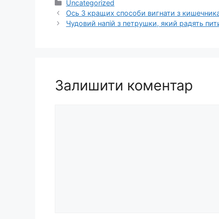
Категорії
Uncategorized
Ось 3 кращих способи вигнати з кишечника 
Чудовий напій з петрушки, який радять пити
Залишити коментар
Коментар