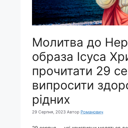
Молитва до Нер
образа Ісуса Хри
прочитати 29 с
випросити здоро
рідних
29 Серпня, 2023
Автор
Романович
29 серпня — усі християни моляться до