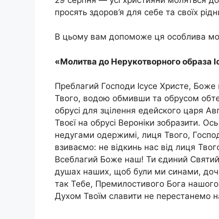
просять здоров’я для себе та своїх рідн
В цьому вам допоможе ця особлива мо
«Молитва до Нерукотворного образа І
Преблагий Господи Ісусе Христе, Боже
Твого, водою обмивши та обрусом обте
обрусі для зцілення едейского царя Ав
Твоєї на обрусі Вероніки зобразити. Ось
недугами одержимі, лиця Твого, Госпо
взиваємо: не відкинь нас від лиця Твого
Всеблагий Боже наш! Ти єдиний Святий
душах наших, щоб були ми синами, дочк
так Тебе, Премилостивого Бога нашого
Духом Твоїм славити не перестанемо нав