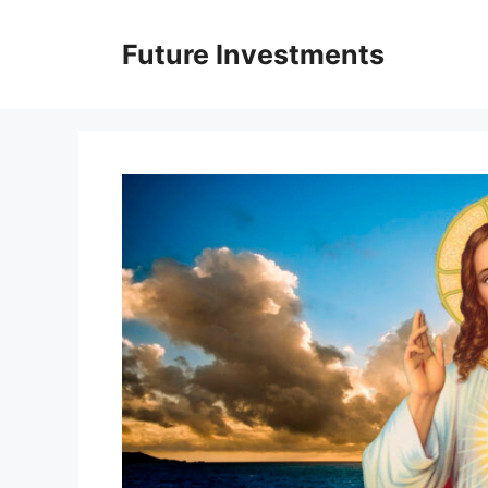
Перейти
до
Future Investments
вмісту