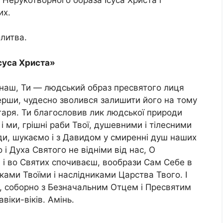
их.
литва.
суса Христа»
 наш, Ти — людський образ пресвятого лиця
рши, чудесно зволився залишити його на тому
гаря. Ти благословив лик людської природи
 і ми, грішні раби Твої, душевними і тілесними
ди, шукаємо і з Давидом у смиренні душ наших
 і Духа Святого не відніми від нас, О
 і во Святих спочиваєш, вообрази Сам Себе в
ами Твоїми і наслідниками Царства Твого. І
, соборно з Безначальним Отцем і Пресвятим
іки-віків. Амінь.