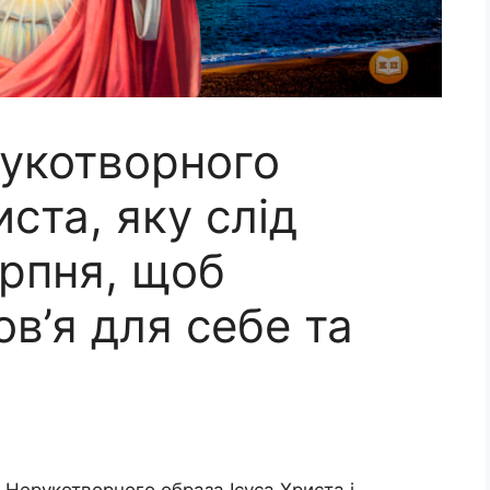
укотворного
ста, яку слід
ерпня, щоб
в’я для себе та
 Нерукотворного образа Ісуса Христа і