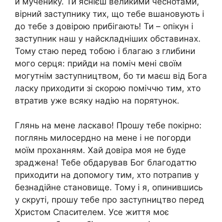
й мyченику. Ти яснієш великими чеснотами,
вірний заступнику тих, що тебе вшановують і
до тебе з довірою прибігають! Ти – опікун і
заступник наш у найскладніших обставинах.
Тому стаю перед тобою і благаю з глибини
мого серця: прийди на поміч мені своїм
могутнім заступництвом, бо ти маєш від Бога
ласку приходити зі скорою поміччю тим, хто
втратив уже всяку надію на порятунок.
Глянь на мене ласкаво! Прошу тебе покірно:
поглянь милосердно на мене і не погорди
моїм проханням. Хай довіра моя не буде
зpаджена! Тебе обдарував Бог благодаттю
приходити на допомогу тим, хто потрапив у
безнадійне становище. Тому і я, опинившись
у скруті, прошу тебе про заступництво перед
Христом Спасителем. Усе життя моє