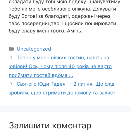
складати буду тобі мою подяку і шануватиму
тебе як мого особливого опікуна. Дякувати
буду Богові за благодаті, одержані через
твоє посередництво, і щосили поширювати
буду славу імені твого. Амінь.
Категорії
Uncategorized
Тепер у мене ніяких гостин, навіть на
ювілей! Ось, чому після 40 років не варто
приймати гостей вдома …
Святого Юди Тадея — 2 липня. Що слід
зробити, щоб отримати допомогу та захист
Залишити коментар