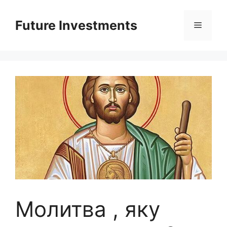
Перейти
до
Future Investments
Меню
вмісту
Молитва , яку