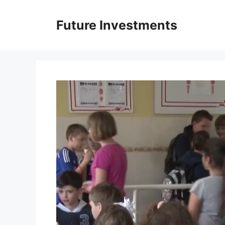
Перейти
до
Future Investments
вмісту