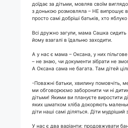
доїдає за дітьми, мовляв своїм вигляд
з донькою розмовляла – НЕ випрошує ві
просто самі добріші батьків, хто яблуко
Всі дружно загули, мама Сашка сидить 
йому взагалі в їдальню заходити.
А у нас є мама – Оксана, у них пільгов
– не знаю, чи документи зібрати не змо
А Оксана сама не багата. Там дітей ціли
-Поважні батьки, хвилину помовчіть, ме
ми обговорюємо заборонити чи ні дитин
дітьми! Якими ви плануєте виростити ді
яких шматком хліба докоряють маленьк
діти наші самі діляться. Діти мудріший з
У нас є два варіанти: продовжувати б