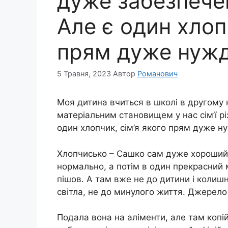
дуже забезпечен
Але є один хлопч
прям дуже нужд
5 Травня, 2023
Автор
Романович
Моя дитина вчиться в школі в другому кл
матеріальним становищем у нас сім’ї різ
один хлопчик, сім’я якого прям дуже н
Хлопчисько – Сашко сам дуже хороший
нормально, а потім в один прекрасний м
пішов. А там вже не до дитини і колишн
світла, не до минулого життя. Джерело
Подала вона на аліменти, але там копій