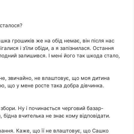
 сталося?
шка грошиків же на обід немає, він після нас
ігалися і з’їли обіди, а я запізнилася. Остання
лодний залишився. І мені його так шкода стало,
не, звичайно, не влаштовує, що моя дитина
ію, що у мене росте така добра дівчинка.
і збори. Ну і починається черговий базар-
, бідна вчителька не знає кому відповідати.
вання. Каже, що її не влаштовує, що Сашко