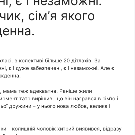
і, є і незаможні.
ик, сім’я якого
енна.
асі, в колективі більше 20 дітлахів. За
ні, є і дуже забезпечені, є і незаможні. Але є
ужденна.
, мама теж адекватна. Раніше жили
омент тато вирішив, що він награвся в сім’ю і
ьої дружини – у нього нова любов, велика і
ки – колишній чоловік хитрий виявився, відразу