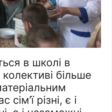
ься в школі в
в колективі більше
 матеріальним
сім’ї різні, є і