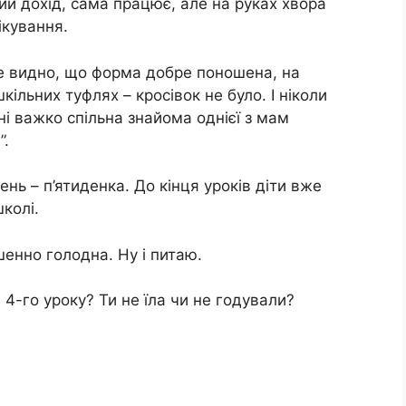
ий дохід, сама працює, але на руках хвора
ікування.
е видно, що форма добре поношена, на
кільних туфлях – кросівок не було. І ніколи
ні важко спільна знайома однієї з мам
”.
ень – п’ятиденка. До кінця уроків діти вже
колі.
енно голодна. Ну і питаю.
 4-го уроку? Ти не їла чи не годували?