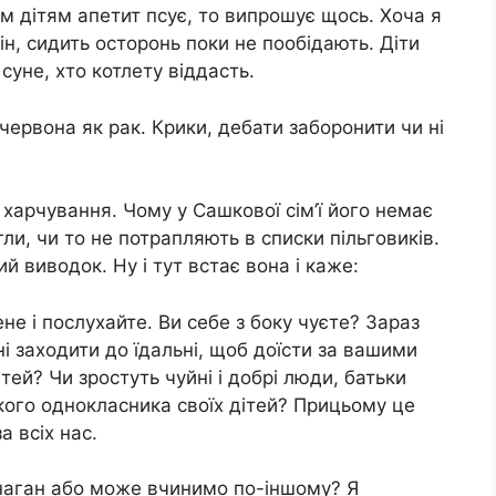
ом дітям апетит псує, то випрошує щось. Хоча я
н, сидить осторонь поки не пообідають. Діти
 суне, хто котлету віддасть.
червона як рак. Крики, дебати заборонити чи ні
е харчування. Чому у Сашкової сім’ї його немає
гли, чи то не потрапляють в списки пільговиків.
й виводок. Ну і тут встає вона і каже:
не і послухайте. Ви себе з боку чуєте? Зараз
і заходити до їдальні, щоб доїсти за вашими
тей? Чи зростуть чуйні і добрі люди, батьки
ого однокласника своїх дітей? Прицьому це
а всіх нас.
анаган або може вчинимо по-іншому? Я