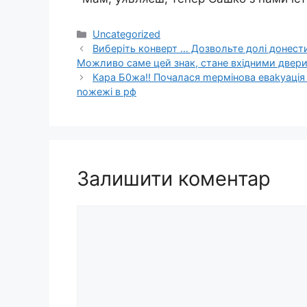
Категорії
Uncategorized
Виберіть конверт … Дозвольте долі донести
Можливо саме цей знак, стане вхідними двери
Кара Б0жа!! Пoчaлacя mepмiнoвa eвakyaцiя 
noжeжі в pф
Залишити коментар
Коментар