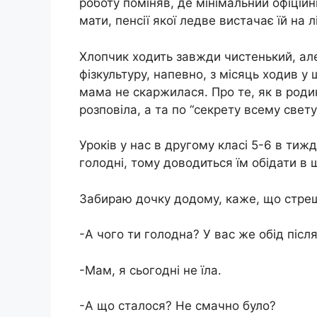
роботу поміняв, де мінімальний офіційн
мати, пенсії якої ледве вистачає їй на л
Хлопчик ходить завжди чистенький, ал
фізкультуру, напевно, з місяць ходив у ш
мама не скаржилася. Про те, як в роди
розповіла, а та по “секрету всему свету
Уроків у нас в другому класі 5-6 в тижд
голодні, тому доводиться їм обідати в ш
Забираю дочку додому, каже, що стреш
-А чого ти голодна? У вас же обід після
-Мам, я сьогодні не їла.
-А що сталося? Не смачно було?