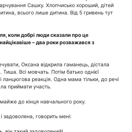
харчування Сашку. Хлопчисько хороший, дітей
итина, всього лише дитина. Від 5 гривень тут
ля, коли добрі люди сказали про це
 найцікавіше – два роки розважався з
чувати, Оксана відкрила гаманець, дістала
. Тиша. Всі мовчать. Потім батько однієї
лі ланцюгова реакція. Одна мама тільки, до речі
тала приймати участь.
 майже до кінця навчального року.
і задоволена, говорить мені:
ь, він такий задоволений!