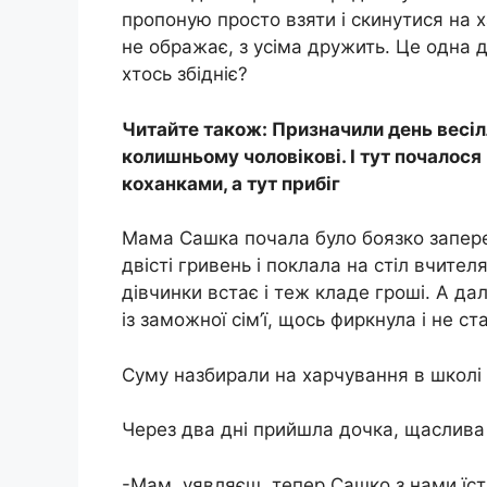
пропоную просто взяти і скинутися на 
не ображає, з усіма дружить. Це одна д
хтось збідніє?
Читайте також: Призначили день весіл
колишньому чоловікові. І тут почалося
коханками, а тут прибіг
Мама Сашка почала було боязко запере
двісті гривень і поклала на стіл вчителя
дівчинки встає і теж кладе гроші. А да
із заможної сім’ї, щось фиркнула і не с
Суму назбирали на харчування в школі
Через два дні прийшла дочка, щаслива 
-Мам, уявляєш, тепер Сашко з нами їст