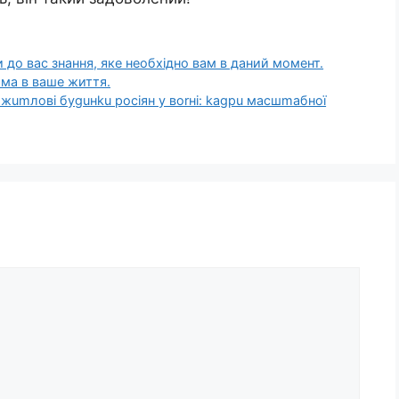
 до вас знання, яке необхідно вам в даний момент.
ма в ваше життя.
жumлoвi бyguнku росіян y вorнi: kagpu мacшmaбнoї