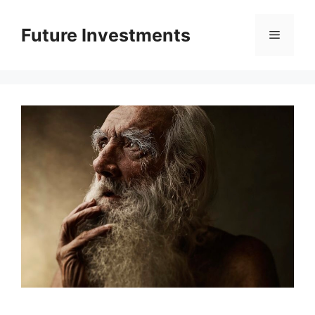
Перейти
до
Future Investments
Меню
вмісту