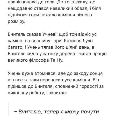
привів юнака до гори. До того схилу, де
нещодавно стався невеликий обвал, і біля
підніжжя гори лежало каміння різного
розміру.
Вчитель сказав Учневі, щоб той відніс усі
камінці на вершину гори. Каміння було
багато, і Учень тягав його цілий день, а
Вчитель сидів у затінку дерева і читав працю
великого філософа Та Ну.
Учень дуже втомився, але до заходу сонця
він все ж таки переносив усе каміння. Він
підійшов до Вчителя, сповнений гордості за
виконану роботу, і запитав:
– Вчителю, тепер я можу почути