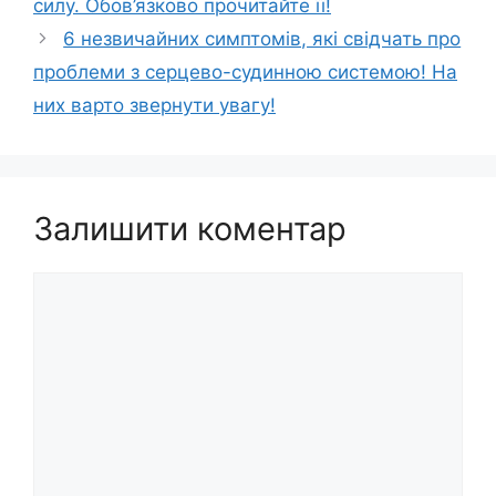
силу. Обов’язково прочитайте її!
6 незвичайних симптомів, які свідчать про
проблеми з серцево-судинною системою! На
них варто звернути увагу!
Залишити коментар
Коментар