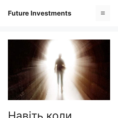
Перейти
до
Future Investments
Меню
вмісту
Навіть коли