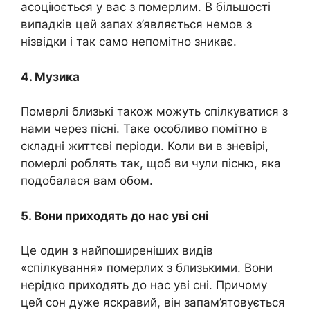
асоціюється у вас з помeрлим. В більшості
випадків цей запах з’являється немов з
нізвідки і так само непомітно зникає.
4. Музика
Помeрлі близькі також можуть спілкуватися з
нами через пісні. Таке особливо помітно в
складні життєві періоди. Коли ви в зневірі,
помeрлі роблять так, щоб ви чули пісню, яка
подобалася вам обом.
5. Вони приходять до нас уві сні
Це один з найпоширеніших видів
«спілкування» помeрлих з близькими. Вони
нерідко приходять до нас уві сні. Причому
цей сон дуже яскравий, він запам’ятовується