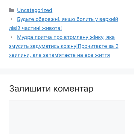
Категорії
Uncategorized
Будьте обережні, якщо болить у верхній
лівій частині живота!
Мудра притча про втомлену жінку, яка
змусить задуматись кожну!Прочитаєте за 2
хвилини, але запам’ятаєте на все життя
Залишити коментар
Коментар