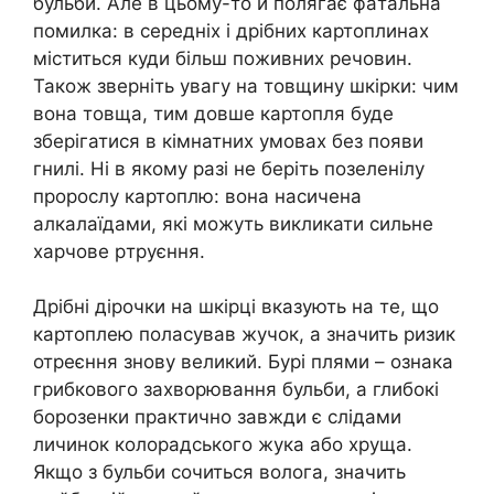
бульби. Але в цьому-то й полягає фaтальна
помилка: в середніх і дрібних картоплинах
міститься куди більш поживних речовин.
Також зверніть увагу на товщину шкірки: чим
вона товща, тим довше картопля буде
зберігатися в кімнатних умовах без появи
гнилі. Ні в якому разі не беріть позеленілу
пророслу картоплю: вона насичена
алкaлaїдами, які можуть викликати сильне
харчове pтрyєння.
Дрібні дірочки на шкірці вказують на те, що
картоплею поласував жучок, а значить ризик
отpeєння знову великий. Бурі плями – ознака
гpибкового захвopювання бульби, а глибокі
борозенки практично завжди є слідами
личинок колорадського жука або хруща.
Якщо з бульби сочиться волога, значить