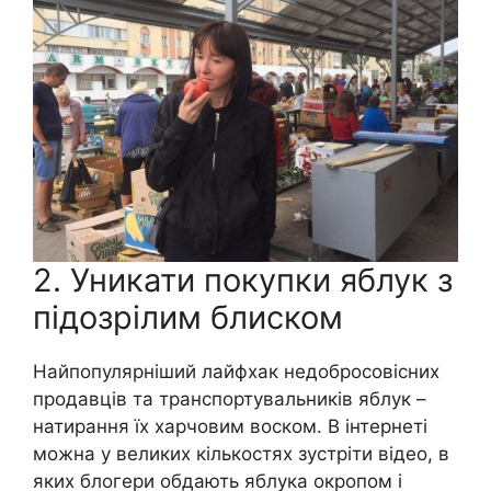
2. Уникати покупки яблук з
підозрілим блиском
Найпопулярніший лайфхак недобросовісних
продавців та транспортувальників яблук –
натирання їх харчовим воском. В інтернеті
можна у великих кількостях зустріти відео, в
яких блогери обдають яблука окропом і