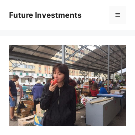
Перейти
до
Future Investments
Меню
вмісту