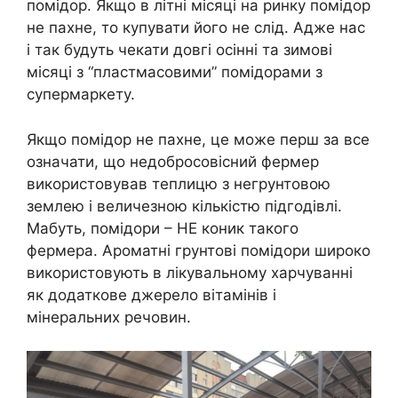
помідор. Якщо в літні місяці на ринку помідор
не пахне, то купувати його не слід. Адже нас
і так будуть чекати довгі осінні та зимові
місяці з “пластмасовими” помідорами з
супермаркету.
Якщо помідор не пахне, це може перш за все
означати, що недобросовісний фермер
використовував теплицю з негрунтовою
землею і величезною кількістю підгодівлі.
Мабуть, помідори – НЕ коник такого
фермера. Ароматні грунтові помідори широко
використовують в лiкувальному харчуванні
як додаткове джерело вітамінів і
мінеральних речовин.