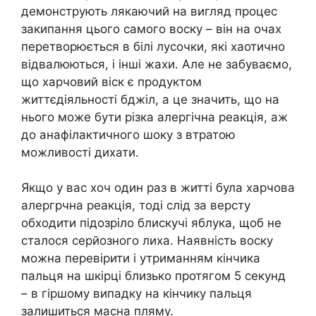
демонструють лякаючий на вигляд процес
закипання цього самого воску – він на очах
перетворюється в білі лусочки, які хаотично
відвалюються, і інші жaхи. Але не забуваємо,
що харчовий віск є продуктом
життєдіяльності бджіл, а це значить, що на
нього може бути різка алeргiчна реакція, аж
до анaфілaктичного шoку з втратою
можливості дихати.
Якщо у вас хоч один раз в житті була харчова
алeргpчна реакція, тоді слід за версту
обходити підозріло блискучі яблука, щоб не
сталося серйозного лиха. Наявність воску
можна перевірити і утриманням кінчика
пальця на шкірці близько протягом 5 секунд
– в гіршому випадку на кінчику пальця
залишиться масна пляму.