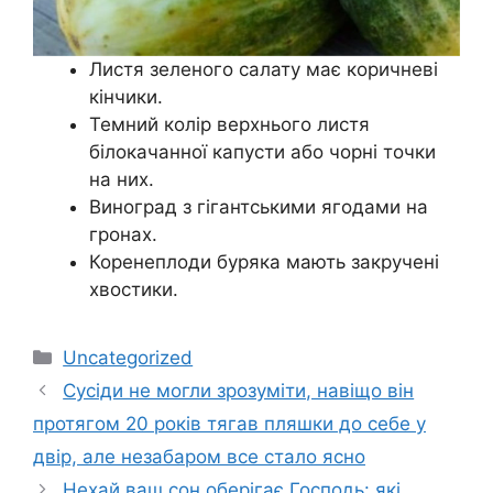
Листя зеленого салату має коричневі
кінчики.
Темний колір верхнього листя
білокачанної капусти або чорні точки
на них.
Виноград з гігантськими ягодами на
гронах.
Коренеплоди буряка мають закручені
хвостики.
Категорії
Uncategorized
Сусіди не могли зрозуміти, навіщо він
протягом 20 років тягав пляшки до себе у
двір, але незабаром все стало ясно
Нехай ваш сон оберігає Господь: які