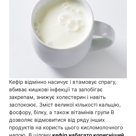
Кефір відмінно насичує і втамовує спрагу,
вбиває кишкові інфекції та запобігає
закрепам, знижує холестерин і навіть
заспокоює. Зміст великої кількості кальцію,
фосфору, білку, а також вітамінів групи B
дозволяє відмовитися від ряду інших
продуктів на користь цього кисломолочного
напою. В цілому
кефір набагато корисніший