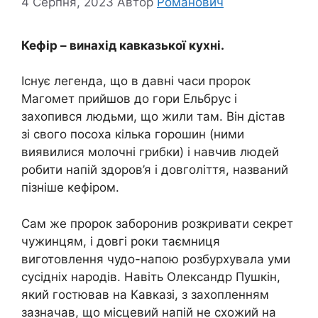
4 Серпня, 2023
Автор
Романович
Кефір – винахід кавказької кухні.
Існує легенда, що в давні часи пророк
Магомет прийшов до гори Ельбрус і
захопився людьми, що жили там. Він дістав
зі свого посоха кілька горошин (ними
виявилися молочні грибки) і навчив людей
робити напій здоров’я і довголіття, названий
пізніше кефіром.
Сам же пророк заборонив розкривати секрет
чужинцям, і довгі роки таємниця
виготовлення чудо-напою розбурхувала уми
сусідніх народів. Навіть Олександр Пушкін,
який гостював на Кавказі, з захопленням
зазначав, що місцевий напій не схожий на