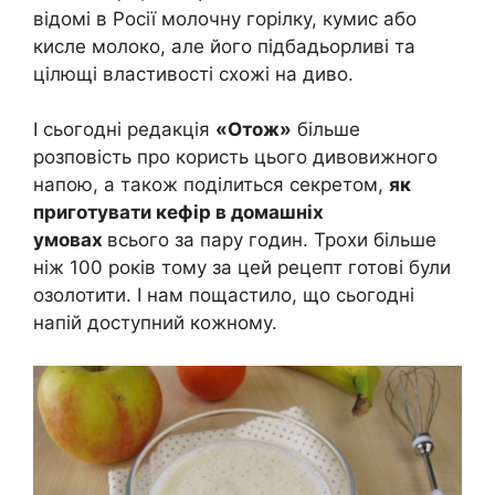
відомі в Росії молочну горілку, кумис або
кисле молоко, але його підбадьорливі та
цілющі властивості схожі на диво.
І сьогодні редакція
«Отож»
більше
розповість про користь цього дивовижного
напою, а також поділиться секретом,
як
приготувати кефір в домашніх
умовах
всього за пару годин. Трохи більше
ніж 100 років тому за цей рецепт готові були
озолотити. І нам пощастило, що сьогодні
напій доступний кожному.