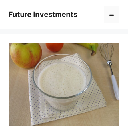
Перейти
до
Future Investments
Меню
вмісту