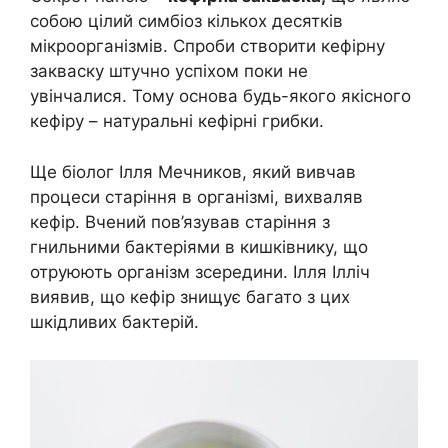
собою цілий симбіоз кількох десятків
мікроорганізмів. Спроби створити кефірну
закваску штучно успіхом поки не
увінчалися. Тому основа будь-якого якісного
кефіру – натуральні кефірні грибки.
Ще біолог Ілля Мечников, який вивчав
процеси старіння в організмі, вихваляв
кефір. Вчений пов’язував старіння з
гнильними бактеріями в кишківнику, що
отруюють організм зсередини. Ілля Ілліч
виявив, що кефір знищує багато з цих
шкідливих бактерій.