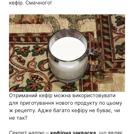
кефір. Смачного!
Отриманий кефір можна використовувати
для приготування нового продукту по цьому
ж рецепту. Адже багато кефіру не буває, чи
не так?
Секрет напою –
кефірна закваска,
що являє