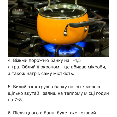
4. Візьми порожню банку на 1-1,5
літра. Облий її окропом – це вбиває мікроби,
а також нагріє саму місткість.
5. Вилий з каструлі в банку нагріте молоко,
щільно вкутай і залиш на теплому місці годин
на 7-8.
6. Після цього в банці буде вже готовий