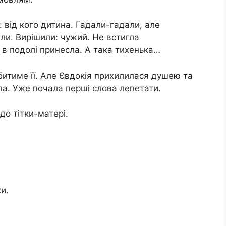
і: від кого дитина. Гадали-гадали, але
ли. Вирішили: чужий. Не встигла
 в подолі принесла. А така тихенька…
итиме її. Але Євдокія прихилилася душею та
ила. Уже почала перші слова лепетати.
до тітки-матері.
и.