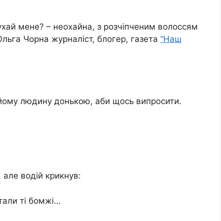
ухай мене? – неохайна, з розчіпченим волоссям
Ольга Чорна журналіст, блогер, газета
“Наш
йому людину донькою, аби щось випросити.
, але водій крикнув:
тали ті бомжі…