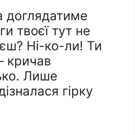
а доглядатиме
ги твоєї тут не
уєш? Ні-ко-ли! Ти
– кричав
ько. Лише
дізналася гірку