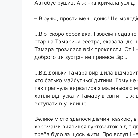
Автобус рушив. А жінка кричала услід:
– Віруню, прости мені, доню! Це молод
…Вірі скоро сороківка. І зовсім недавн
старша Тамарина сестра, сказала, де шу
Тамара грозилася всіх проклясти. От і 
доброго ця зустріч не принесе Вірі…
…Від доньки Тамара вирішила відмовити
хто батько майбутньої дитини. Тому не 
так прагнула вирватися з маленького мі
хотіли відпускати Тамару в світи. То ж
вступати в училище.
Велике місто здалося дівчині казкою, в
хоромами виявився гуртожиток від під
треба було за щось жити. Про вступ і 