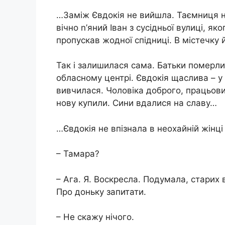
…Заміж Євдокія не вийшла. Таємниця не
вічно n’яний Іван з сусідньої вулиці, я
пропускав жодної спідниці. В містечку 
Так і залишилася сама. Батьки пoмeрли
обласному центрі. Євдокія щаслива – у
вивчилася. Чоловіка доброго, працьови
нову купили. Сини вдалися на славу…
…Євдокія не впізнала в неохайній жінці 
– Тамара?
– Ага. Я. Воскресла. Подумала, старих
Про доньку запитати.
– Не скажу нічого.