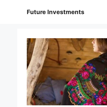
Перейти
до
Future Investments
вмісту