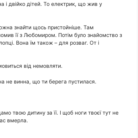
а і двійко дітей. То електрик, що жив у
можна знайти щось пристойніше. Там
омив її з Любомиром. Потім було знайомство з
пці. Вона їм також – для розваг. От і
мовиться від немовляти.
ина не винна, що ти берега пустилася.
мо твою дитину за її. І щоб ноги твоєї тут не
нас вмepла.