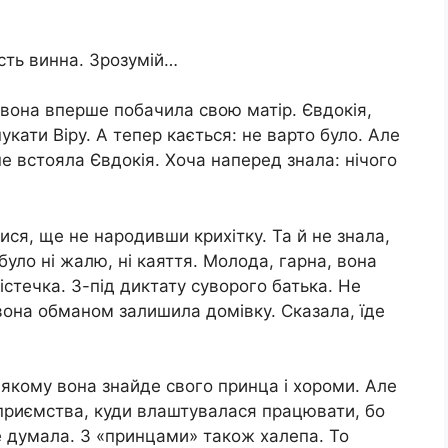
ість винна. Зрозумій…
о вона вперше побачила свою матір. Євдокія,
кати Віру. А тепер кається: не варто було. Але
не встояла Євдокія. Хоча наперед знала: нічого
ся, ще не народивши крихітку. Та й не знала,
було ні жалю, ні каяття. Молода, гарна, вона
стечка. З-під диктату суворого батька. Не
 вона обманом залишила домівку. Сказала, їде
 якому вона знайде свого принца і хороми. Але
приємства, куди влаштувалася працювати, бо
не думала. З «принцами» також халепа. То