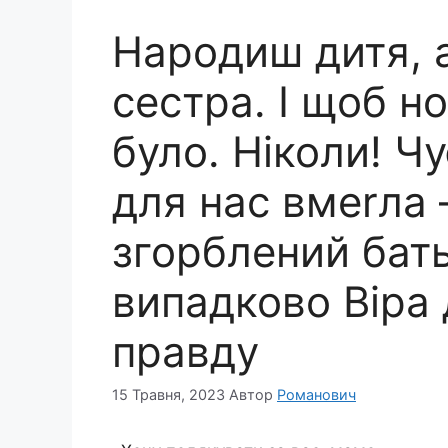
Народиш дитя, 
сестра. І щоб но
було. Ніколи! Ч
для нас вмerла 
згорблений бат
випадково Віра 
правду
15 Травня, 2023
Автор
Романович