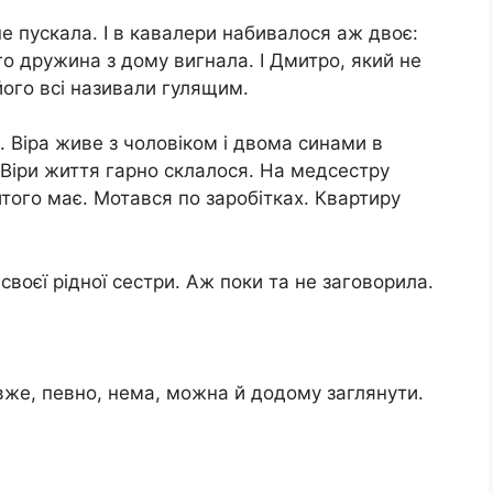
 пускала. І в кавалери набивалося аж двоє:
кого дружина з дому вигнала. І Дмитро, який не
його всі називали гулящим.
. Віра живе з чоловіком і двома синами в
 Віри життя гарно склалося. На медсестру
того має. Мотався по заробітках. Квартиру
своєї рідної сестри. Аж поки та не заговорила.
 вже, певно, нема, можна й додому заглянути.