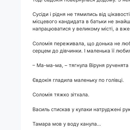
Сусіди і рідня не тямились від цікавост
місцевого кандидата в батьки не знайш
напрацюватися у великому місті, а вже
Соломія переживала, що донька не люб
серцем до дівчинки. І маленька її люб
– Ма-ма-ма, – тягнула Віруня рученята 
Євдокія гладила маленьку по голівці.
Соломія тяжко зітхала.
Василь стискав у кулаки натруджені рук
Тамара мов у воду канула…