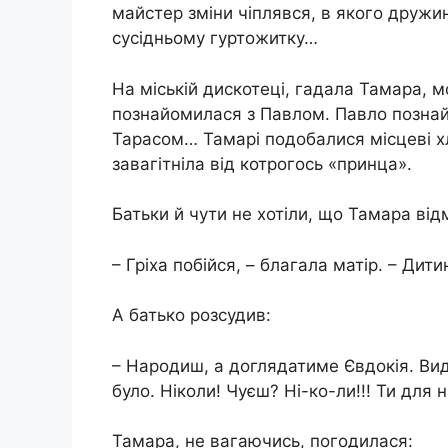
майстер зміни чіплявся, в якого дружин
сусідньому гуртожитку…
На міській дискотеці, гадала Тамара, 
познайомилася з Павлом. Павло познай
Тарасом… Тамарі подобалися місцеві хло
завaгітніла від котрогось «принца».
Батьки й чути не хотіли, що Тамара від
– Гріха побійся, – благала матір. – Дит
А батько розсудив:
– Народиш, а доглядатиме Євдокія. Вида
було. Ніколи! Чуєш? Ні-ко-ли!!! Ти для 
Тамара, не вагаючись, погодилася: