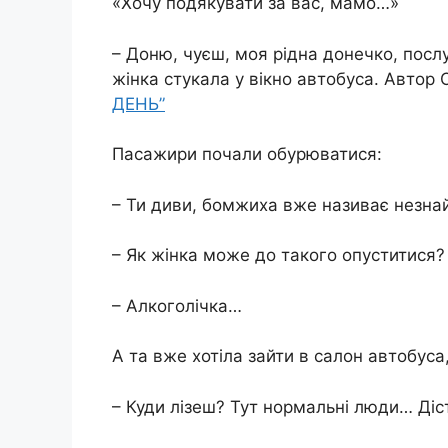
«Хочу подякувати за вас, мамо…»
– Доню, чуєш, моя рідна донечко, посл
жінка стукала у вікно автобуса. Автор 
ДЕНЬ”
Пасажири почали обурюватися:
– Ти диви, бомжиха вже називає незна
– Як жінка може до такого опуститися?
– Aлкoгoлічка…
А та вже хотіла зайти в салон автобуса
– Куди лізеш? Тут нормальні люди… Діс