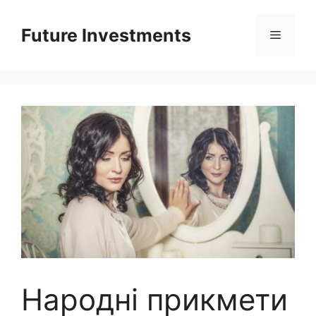
Перейти
до
Future Investments
Меню
вмісту
Народні прикмети