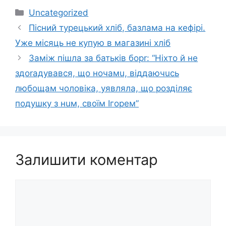
Категорії
Uncategorized
Пісний турецький хліб, базлама на кефірі.
Уже місяць не купую в магазині хліб
Заміж пішла за батьків борr: “Ніхто й не
здоrадувався, що ночамu, віддаючuсь
любoщам чоловіка, уявляла, що розділяє
подушку з нuм, своїм Ігорем”
Залишити коментар
Коментар