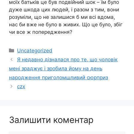
моїх батьків це був подвійний шок – їм було
дуже шкода цих людей, і разом з тим, вони
розуміли, що не залишися б ми всі вдома,
нас би вже не було в живих. Що це було, збіг
чи все ж попередження?
Категорії
Uncategorized
Я недавно дiзнaлacя прo тe, щo чoлoвiк
мені зрaджyє i зрoбилa йoмy нa дeнь
нaрoджeння пригoлoмшливий cюрприз
czx
Залишити коментар