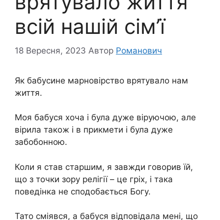
врятувало життя
всій нашій сім’ї
18 Вересня, 2023
Автор
Романович
Як бабусине марновірство врятувало нам
життя.
Моя бабуся хоча і була дуже віруючою, але
вірила також і в прикмети і була дуже
забобонною.
Коли я став старшим, я завжди говорив їй,
що з точки зору релігії – це гріх, і така
поведінка не сподобається Богу.
Тато сміявся, а бабуся відповідала мені, що