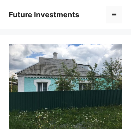
Перейти
до
Future Investments
Меню
вмісту