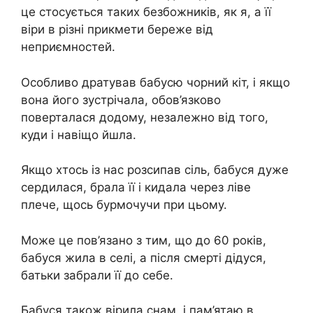
це стосується таких безбожників, як я, а її
віри в різні прикмети береже від
неприємностей.
Особливо дратував бабусю чорний кіт, і якщо
вона його зустрічала, обов’язково
поверталася додому, незалежно від того,
куди і навіщо йшла.
Якщо хтось із нас розсипав сіль, бабуся дуже
сердилася, брала її і кидала через ліве
плече, щось бурмочучи при цьому.
Може це пов’язано з тим, що до 60 років,
бабуся жила в селі, а після смерті дідуся,
батьки забрали її до себе.
Бабуся також вірила снам, і пам’ятаю в