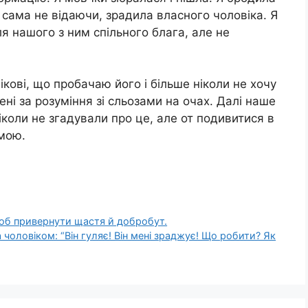
о сама не відаючи, зрадила власного чоловіка. Я
ля нашого з ним спільного блага, але не
кові, що пробачаю його і більше ніколи не хочу
ні за розуміння зі сльозами на очах. Далі наше
коли не згадували про це, але от подивитися в
емою.
щоб привернути щастя й добробут.
 чоловіком: “Він гyляє! Він мені зраджує! Що робити? Як