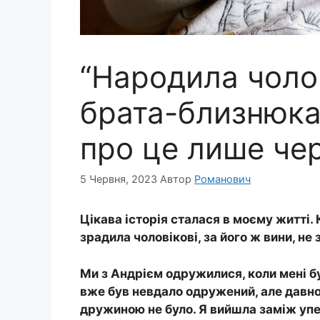
“Наpoдила чолов
брата-близнюка
про це лише чер
5 Червня, 2023
Автор
Романович
Цікава історія сталася в моєму житті. 
зрадила чоловікові, за його ж вини, не
Ми з Андрієм одружилися, коли мені бу
вже був невдало одружений, але давно
дружиною не було. Я вийшла заміж уп