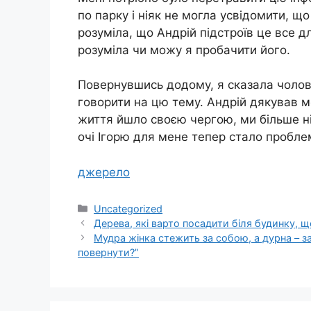
по парку і ніяк не могла усвідомити, щ
розуміла, що Андрій підстроїв це все д
розуміла чи можу я пробачити його.
Повернувшись додому, я сказала чолові
говорити на цю тему. Андрій дякував ме
життя йшло своєю чергою, ми більше ні
очі Ігорю для мене тепер стало пробл
джерело
Категорії
Uncategorized
Дерева, які варто посадити біля будинку, 
Мудра жінка стежить за собою, а дyрна – за
повернути?”