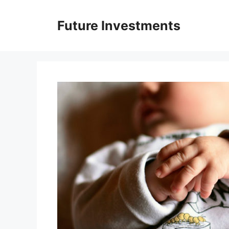
Перейти
до
Future Investments
вмісту