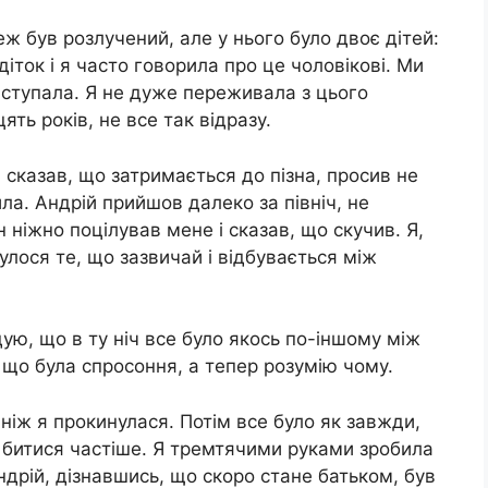
еж був розлучений, але у нього було двоє дітей:
діток і я часто говорила про це чоловікові. Ми
наступала. Я не дуже переживала з цього
ть років, не все так відразу.
і сказав, що затримається до пізна, просив не
била. Андрій прийшов далеко за північ, не
н ніжно поцілував мене і сказав, що скучив. Я,
улося те, що зазвичай і відбувається між
дую, що в ту ніч все було якось по-іншому між
, що була спросоння, а тепер розумію чому.
 ніж я прокинулася. Потім все було як завжди,
 битися частіше. Я тремтячими руками зробила
Андрій, дізнавшись, що скоро стане батьком, був