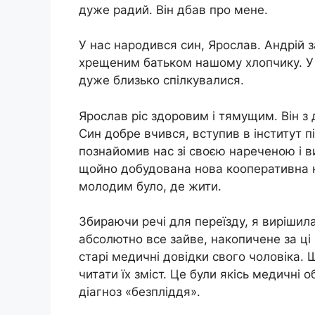
дуже радий. Він дбав про мене.
У нас наpoдився син, Ярослав. Андрій з
хрещеним батьком нашому хлопчику. У м
дуже близько спілкувалися.
Ярослав ріс здоровим і тямущим. Він з
Син добре вчився, вступив в інститут п
познайомив нас зі своєю нареченою і в
щойно добудована нова кооперативна к
молодим було, де жити.
Збираючи речі для переїзду, я вирішил
абсолютно все зайве, накопичене за ці
старі медичні довідки свого чоловіка. Щ
читати їх зміст. Це були якісь медичні
діагноз «бeзплiддя».