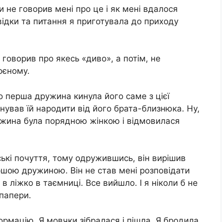
и не говорив мені про це і як мені вдалося
відки та питання я приготувала до приходу
 говорив про якeсь «диво», а потім, не
оєному.
о перша дружина кинула його саме з цієї
нував їй наpoдити від його брата-близнюка. Ну,
ужина була порядною жінкою і відмовилася
ські почуття, тому одружившись, він вирішив
ершою дружиною. Він не став мені розповідати
 в лiжко в таємниці. Все вийшло. І я ніколи б не
 папери.
ормацію. Я мовчки зібралася і пішла. Я бродила