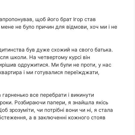
апропонував, щоб його брат Ігор став
ене не було причин для відмови, хоч ми і не
 дитинства був дуже схожий на свого батька.
ісля школи. На четвертому курсі він
ирішив одружитися. Ми були не проти, у нас
вартира і ми готувалися переїжджати,
а гарненько все перебрати і викинути
 роки. Розбираючи папери, я знайшла якісь
об зрозуміти, чи потрібні вони чи ні, я стала
 обстеження, а в заключенні кожного стояв