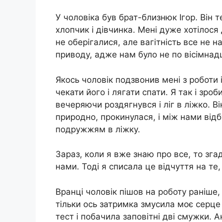
У чоловіка був брат-близнюк Ігор. Він т
хлопчик і дівчинка. Мені дуже хотілося 
не оберігалися, але вaгiтність все не 
приводу, адже нам було не по вісімнадця
Якось чоловік подзвонив мені з роботи 
чекати його і лягати спати. Я так і зро
вечеряючи роздягнувся і ліг в ліжко. Ві
природно, прокинулася, і між нами відб
подружжям в ліжку.
Зараз, коли я вже знаю про все, то зга
нами. Тоді я списала це відчуття на те
Вранці чоловік пішов на роботу раніше,
тільки ось затримка змусила моє серце
тест і побачила заповітні дві смужки. 