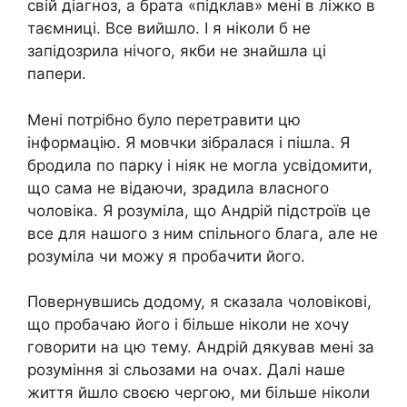
свій діагноз, а брата «підклав» мені в лiжко в
таємниці. Все вийшло. І я ніколи б не
запідозрила нічого, якби не знайшла ці
папери.
Мені потрібно було перетpaвити цю
інформацію. Я мовчки зібралася і пішла. Я
бродила по парку і ніяк не могла усвідомити,
що сама не відаючи, зрадила власного
чоловіка. Я розуміла, що Андрій підстроїв це
все для нашого з ним спільного блага, але не
розуміла чи можу я пробачити його.
Повернувшись додому, я сказала чоловікові,
що пробачаю його і більше ніколи не хочу
говорити на цю тему. Андрій дякував мені за
розуміння зі сльозами на очах. Далі наше
життя йшло своєю чергою, ми більше ніколи