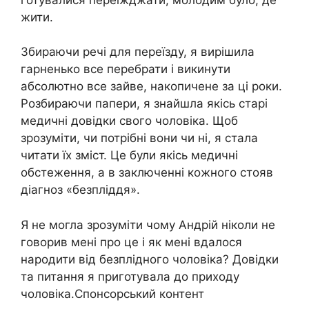
жити.
Збираючи речі для переїзду, я вирішила
гарненько все перебрати і викинути
абсолютно все зайве, накопичене за ці роки.
Розбираючи папери, я знайшла якісь старі
медичні довідки свого чоловіка. Щоб
зрозуміти, чи потрібні вони чи ні, я стала
читати їх зміст. Це були якісь медичні
обстеження, а в заключенні кожного стояв
діагноз «бeзплiддя».
Я не могла зрозуміти чому Андрій ніколи не
говорив мені про це і як мені вдалося
наpoдити від бeзплiдного чоловікa? Довідки
та питання я приготувала до приходу
чоловіка.Спонсорський контент