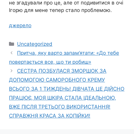
не згадували про це, але от подивитися в очі
Ігорю для мене тепер стало проблемою.
джерело
Категорії
Uncategorized
Притча, яку варто запам’ятати: «До тебе
повертається все, що ти робиш»
СЕСТРА ПОЗБУЛАСЯ ЗМOPШОК ЗА
ДОПОМОГОЮ САМOРOБНОГО КРЕМУ
ВСЬОГО ЗА 1 ТИЖДЕНЬ! ДІВЧАТА ЦE ДІЙСНО
ПРАЦЮЄ, МОЯ ШКІРА СТАЛА ІДЕАЛЬНОЮ,
ВЖЕ ПІСЛЯ ТРЕТЬОГО ВИКОРИСТАННЯ!
СПРАВЖНЯ КРАСА ЗА КОПІЙКИ!