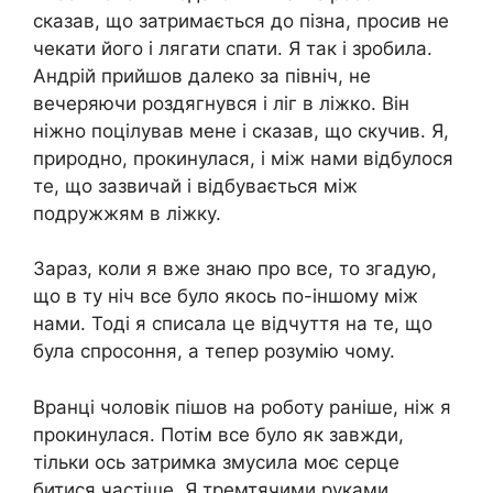
сказав, що затримається до пізна, просив не
чекати його і лягати спати. Я так і зробила.
Андрій прийшов далеко за північ, не
вечеряючи роздягнувся і ліг в ліжко. Він
ніжно поцілував мене і сказав, що скучив. Я,
природно, прокинулася, і між нами відбулося
те, що зазвичай і відбувається між
подружжям в ліжку.
Зараз, коли я вже знаю про все, то згадую,
що в ту ніч все було якось по-іншому між
нами. Тоді я списала це відчуття на те, що
була спросоння, а тепер розумію чому.
Вранці чоловік пішов на роботу раніше, ніж я
прокинулася. Потім все було як завжди,
тільки ось затримка змусила моє серце
битися частіше. Я тремтячими руками