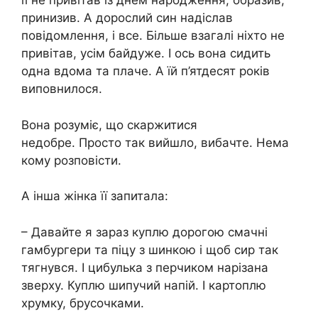
її не привітав із днем ​​народження, образив,
принизив. А дорослий син надіслав
повідомлення, і все. Більше взагалі ніхто не
привітав, усім байдуже. І ось вона сидить
одна вдома та плаче. А їй п’ятдесят років
виповнилося.
Вона розуміє, що скаржитися
недобре. Просто так вийшло, вибачте. Нема
кому розповісти.
А інша жінка її запитала:
– Давайте я зараз куплю дорогою смачні
гамбургери та піцу з шинкою і щоб сир так
тягнувся. І цибулька з перчиком нарізана
зверху. Куплю шипучий напій. І картоплю
хрумку, брусочками.