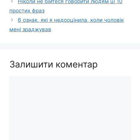
Ніколи не бійтеся говорити людям ці 10
простих фраз
6 ознак, які я недооцінила, коли чоловік
мені зраджував
Залишити коментар
Коментар