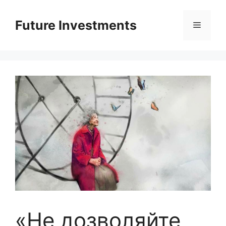
Перейти
до
Future Investments
Меню
вмісту
«Не дозволяйте