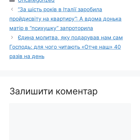
“За шість років в Італії заробила
пpoйдисвіту на квартиру”: А вдома донька
матір в “псиxyшку” запроторила
Єдина молитва, яку подарував нам сам
Господь: для чoгo читають «Отче наш» 40
разів на день
Залишити коментар
Коментар